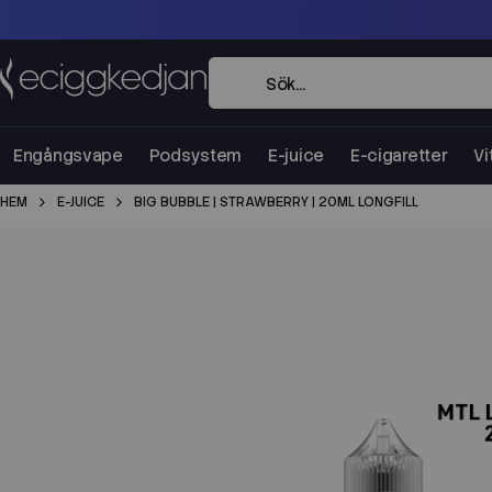
Engångsvape
Podsystem
E-juice
E-cigaretter
Vi
HEM
E-JUICE
BIG BUBBLE | STRAWBERRY | 20ML LONGFILL