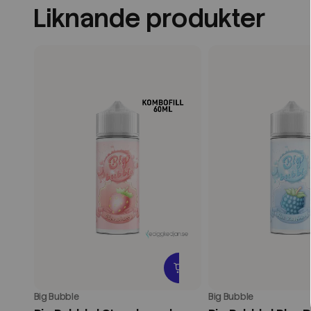
Liknande produkter
Big Bubble
Big Bubble