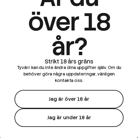
över 18
år?
Tyvärr kan du inte ändra dina uppgifter själv. Om du
behöver göra några uppdateringar, vänligen
kontakta oss.
Jag är över 18 år
Jag är under 18 år
Big Bubble
Big Bubble