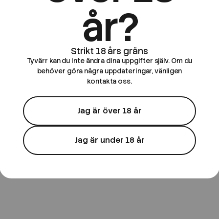
år?
Tyvärr kan du inte ändra dina uppgifter själv. Om du
behöver göra några uppdateringar, vänligen
kontakta oss.
Jag är över 18 år
Wanted Liquid
 10ml E-
Wanted Salt | Havana | 10ml E-
Juice
Jag är under 18 år
89 kr