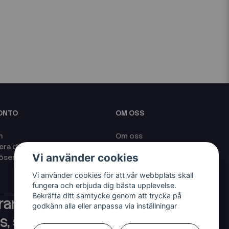
KONTO
OM OSS
n
Om oss
era dig
Jobba hos Eciggkedjan
Vi använder cookies
lösenord?
Blogg
Policy och Cookies
Vi använder cookies för att vår webbplats skall
fungera och erbjuda dig bästa upplevelse.
Bekräfta ditt samtycke genom att trycka på
rantör av ecigg som
godkänn alla eller anpassa via inställningar
, shortfills och ejuice med