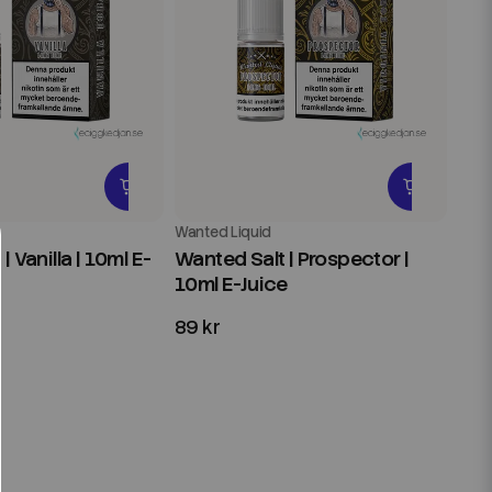
Wanted Liquid
| Vanilla | 10ml E-
Wanted Salt | Prospector |
10ml E-Juice
89 kr