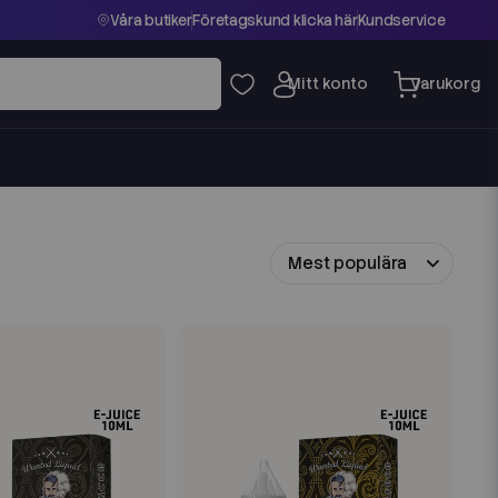
Våra butiker
Företagskund klicka här
Kundservice
Mest populära