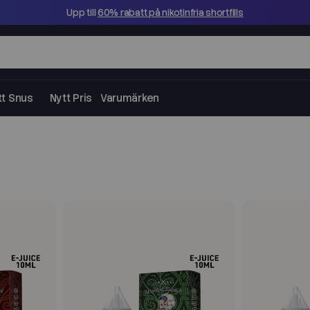
Upp till
60% rabatt på nikotinfria shortfills
tt Snus
Nytt Pris
Varumärken