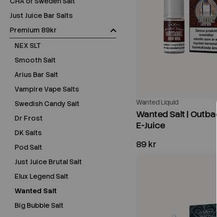
CHA of Sweden Salt
Just Juice Bar Salts
Premium 89kr
NEX SLT
Smooth Salt
Arius Bar Salt
Vampire Vape Salts
Wanted Liquid
Swedish Candy Salt
Wanted Salt | Outba
Dr Frost
E-Juice
DK Salts
89 kr
Pod Salt
Just Juice Brutal Salt
Elux Legend Salt
Wanted Salt
Big Bubble Salt