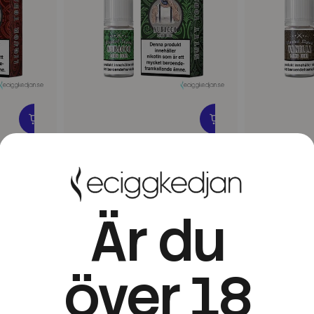
Wanted Liquid
Wanted Liquid
ck | 10ml
Wanted Salt | Nubacco | 10ml
Wanted Salt 
E-Juice
Juice
89 kr
89 kr
Är du
över 18