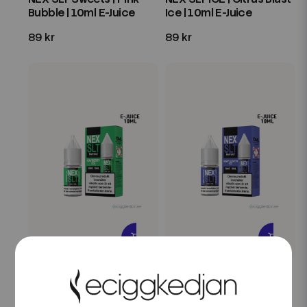
Bubble | 10ml E-Juice
Ice | 10ml E-Juice
89 kr
89 kr
NEX
NEX
NEX SLT ICE | Kiwiberry
NEX SLT ICE | Berry
Ice | 10ml E-Juice
Lemon Ice | 10ml E-Juice