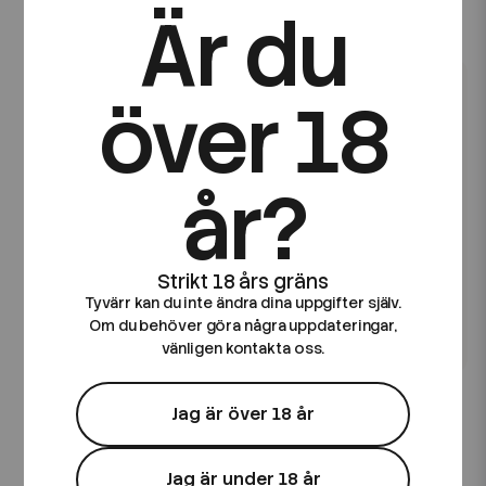
Är du
89 kr
89 kr
över 18
år?
Tyvärr kan du inte ändra dina uppgifter själv.
Om du behöver göra några uppdateringar,
vänligen kontakta oss.
NEX
NEX
NEX SLT ICE | Tropical Ice
NEX SLT ICE | Peach Mix
Jag är över 18 år
| 10ml E-Juice
Ice | 10ml E-Juice
89 kr
89 kr
Jag är under 18 år