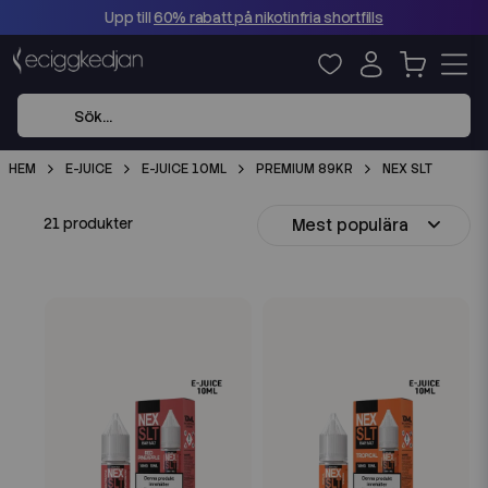
Upp till
60% rabatt på nikotinfria shortfills
HEM
E-JUICE
E-JUICE 10ML
PREMIUM 89KR
NEX SLT
Mest populära
21 produkter