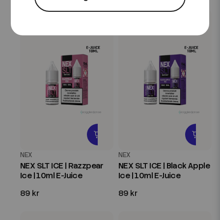
NEX
NEX
NEX SLT ICE | Razzpear
NEX SLT ICE | Black Apple
Ice | 10ml E-Juice
Ice | 10ml E-Juice
89 kr
89 kr