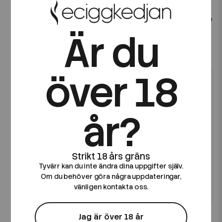
Lost Vape
Lost Vape
Lost Vape | Thelema Elite
Lost Vape | Thelema Elite
S Pod Kit
DM45 Pod Kit
Är du
249 kr
399 kr
över 18
år?
Tyvärr kan du inte ändra dina uppgifter själv.
Om du behöver göra några uppdateringar,
vänligen kontakta oss.
Lost Vape
Lost Vape
Jag är över 18 år