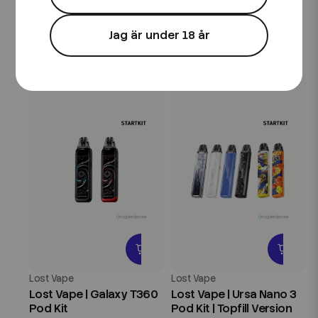
Lost Vape | Ursa Nano S II
Lost Vape | Galaxy S360
Pod Kit | 2,5ml
Pod Kit
Jag är under 18 år
159 kr
299 kr
Lost Vape
Lost Vape
Lost Vape | Galaxy T360
Lost Vape | Ursa Nano 3
Pod Kit
Pod Kit | Topfill Version