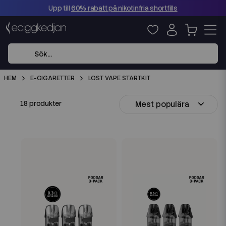
Upp till
60% rabatt på nikotinfria shortfills
HEM
E-CIGARETTER
LOST VAPE STARTKIT
Mest populära
18 produkter