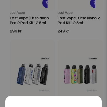
Lost Vape
Lost Vape
Lost Vape | Ursa Nano
Lost Vape | Ursa Nano 2
Pro 2 Pod Kit | 2,5ml
Pod Kit | 2,5ml
299 kr
249 kr