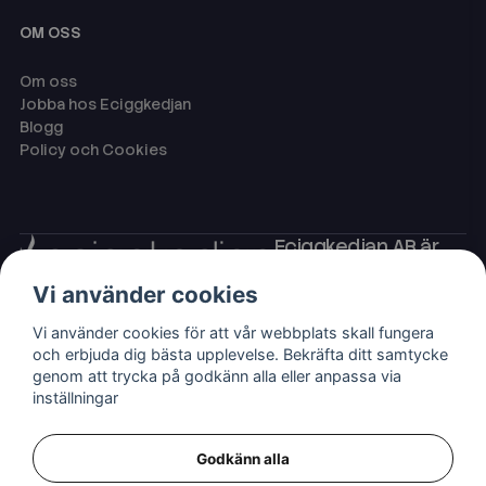
OM OSS
Om oss
Jobba hos Eciggkedjan
Blogg
Policy och Cookies
Eciggkedjan AB är
Sveriges ledande
Vi använder cookies
leverantör av ecigg
som engångsvape,
Vi använder cookies för att vår webbplats skall fungera
eller så kallade
och erbjuda dig bästa upplevelse. Bekräfta ditt samtycke
disposables,
genom att trycka på godkänn alla eller anpassa via
shortfills och ejuice
inställningar
med nikotin.
Godkänn alla