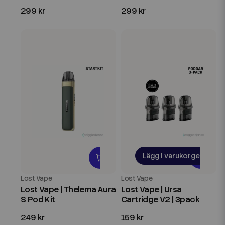
299 kr
299 kr
Lägg i varukorgen
Lost Vape
Lost Vape
Lost Vape | Thelema Aura
Lost Vape | Ursa
S Pod Kit
Cartridge V2 | 3pack
249 kr
159 kr