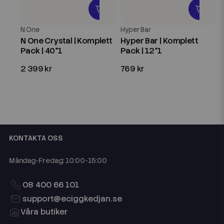
N One
Hyper Bar
N One Crystal | Komplett
Hyper Bar | Komplett
Pack | 40*1
Pack | 12*1
2 399 kr
769 kr
KONTAKTA OSS
Måndag-Fredag: 10:00-15:00
08 400 66 101
support@eciggkedjan.se
Våra butiker