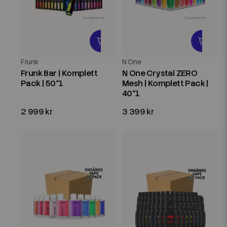
Frunk
N One
Frunk Bar | Komplett
N One Crystal ZERO
Pack | 50*1
Mesh | Komplett Pack |
40*1
2 999 kr
3 399 kr