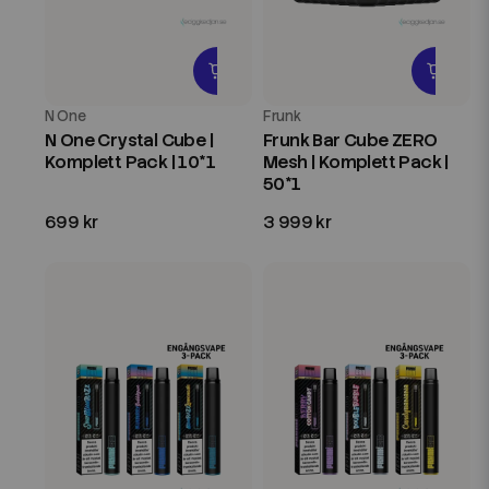
N One
Frunk
N One Crystal Cube |
Frunk Bar Cube ZERO
Komplett Pack | 10*1
Mesh | Komplett Pack |
50*1
699 kr
3 999 kr