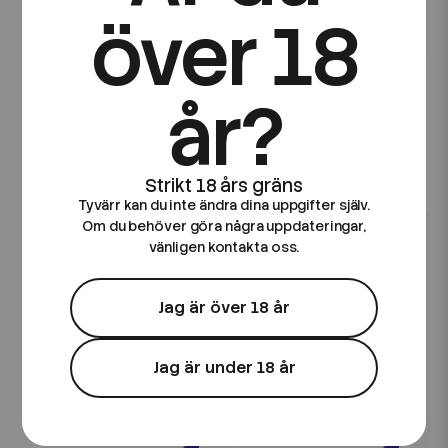
över 18
Frunk
Frunk
Frunk Bar Mixpack |
Frunk Bar Mixpack |
år?
Cherry Mix |
Strawberry Mix |
Engångsvape
Engångsvape
179 kr
179 kr
Tyvärr kan du inte ändra dina uppgifter själv.
Om du behöver göra några uppdateringar,
vänligen kontakta oss.
Jag är över 18 år
Jag är under 18 år