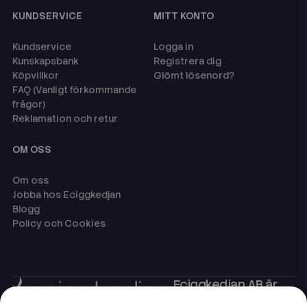
KUNDSERVICE
MITT KONTO
Kundservice
Logga in
Kunskapsbank
Registrera dig
Köpvillkor
Glömt lösenord?
FAQ (Vanligt förkommande
frågor)
Reklamation och retur
OM OSS
Om oss
Jobba hos Eciggkedjan
Blogg
Policy och Cookies
Eciggkedjan AB är
Sveriges ledande