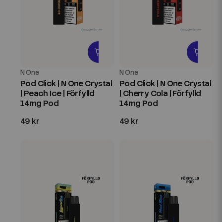
N One
N One
Pod Click | N One Crystal
Pod Click | N One Crystal
| Peach Ice | Förfylld
| Cherry Cola | Förfylld
14mg Pod
14mg Pod
49 kr
49 kr