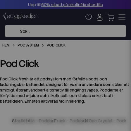
Upp till
60% rabatt på nikotinfria shortfills
HEM
PODSYSTEM
POD CLICK
Pod Click
Pod Click Mesh är ett podsystem med förfyllda pods och
laddningsbar batteridel, designat för vuxna användare som söker ett
smidigt, återanvändbart alternativ till engångsvapes. Poddarna är
förfyllda med e-juice och nikotinsalt, och klickas enkelt fast i
batteridelen. Enheten aktiveras vid inhalering.
Startkit
Alla – Poddar
Frunk – Poddar
N One Crystal – Podda