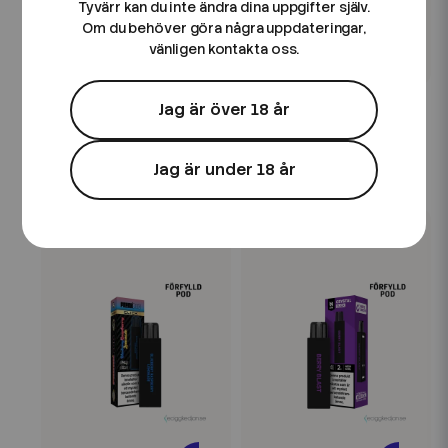
Tyvärr kan du inte ändra dina uppgifter själv.
Om du behöver göra några uppdateringar,
vänligen kontakta oss.
Frunk
Frunk
Jag är över 18 år
Pod Click | Frunk |
Pod Click | Frunk | Peach
Blackcurrant Apple
On Ice
Jag är under 18 år
49 kr
49 kr