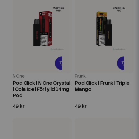
N One
Frunk
Pod Click | N One Crystal
Pod Click | Frunk | Triple
| Cola Ice | Förfylld 14mg
Mango
Pod
49 kr
49 kr