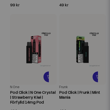
99 kr
49 kr
N One
Frunk
Pod Click | N One Crystal
Pod Click | Frunk | Mint
| Strawberry Kiwi |
Mania
Förfylld 14mg Pod