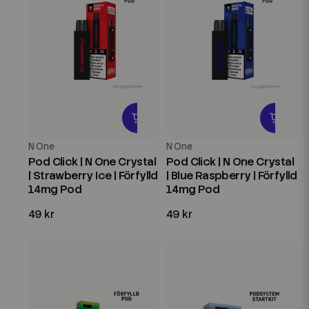
N One
N One
Pod Click | N One Crystal
Pod Click | N One Crystal
| Strawberry Ice | Förfylld
| Blue Raspberry | Förfylld
14mg Pod
14mg Pod
49 kr
49 kr