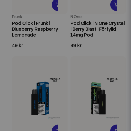
Frunk
N One
Pod Click | Frunk |
Pod Click | N One Crystal
Blueberry Raspberry
| Berry Blast | Förfylld
Lemonade
14mg Pod
49 kr
49 kr