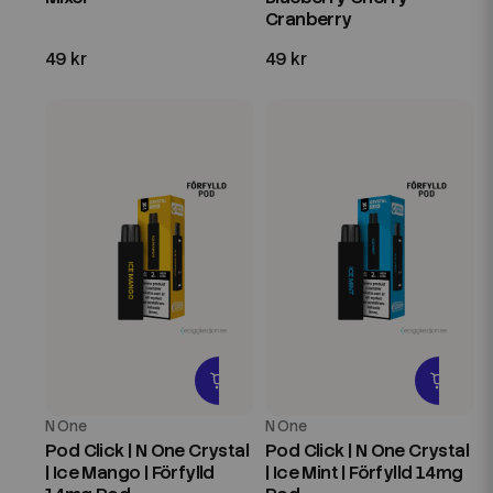
Cranberry
49 kr
49 kr
N One
N One
Pod Click | N One Crystal
Pod Click | N One Crystal
| Ice Mango | Förfylld
| Ice Mint | Förfylld 14mg