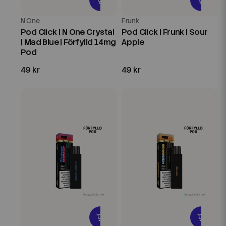
N One
Frunk
Pod Click | N One Crystal
Pod Click | Frunk | Sour
| Mad Blue | Förfylld 14mg
Apple
Pod
49 kr
49 kr