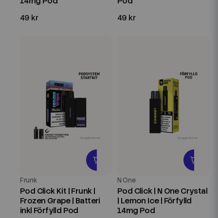
14mg Pod
Pod
49 kr
49 kr
Frunk
N One
Pod Click Kit | Frunk |
Pod Click | N One Crystal
Frozen Grape | Batteri
| Lemon Ice | Förfylld
inkl Förfylld Pod
14mg Pod