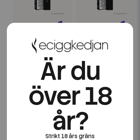
Frunk
Frunk
Pod Click | Frunk | Lemon
Pod Click | Frunk | Mad
Ice
Blue
Är du
49 kr
49 kr
över 18
år?