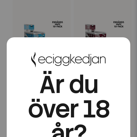
Är du
Dinner Lady
Dinner Lady
Dinner Lady Nano Cube |
Dinner Lady Nano Cube |
över 18
Bubblegum Ice |
Cola Ice | Engångsvape |
Engångsvape | 10pack
10pack
699 kr
699 kr
år?