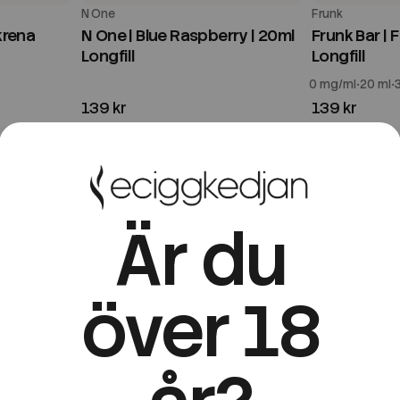
N One
Frunk
krena
N One | Blue Raspberry | 20ml
Frunk Bar | 
Longfill
Longfill
0 mg/ml
20 ml
139 kr
139 kr
Är du
över 18