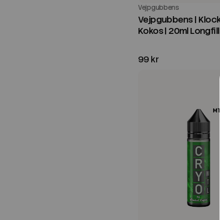
Vejpgubbens
Vejpgubbens | Kloc
Kokos | 20ml Longfill
99 kr