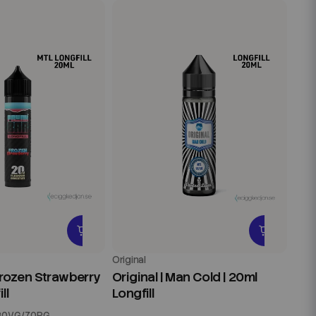
Original
 Frozen Strawberry
Original | Man Cold | 20ml
ll
Longfill
30VG/70PG