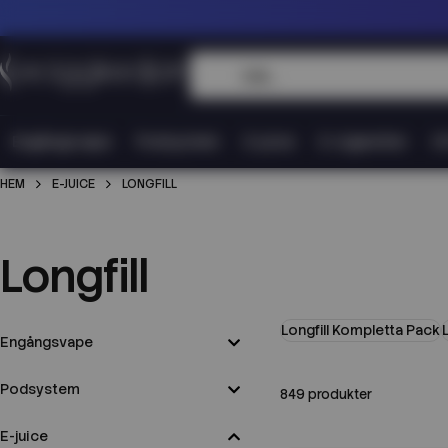
Engångsvape
Podsystem
E-juice
E-cigaretter
Vi
HEM
E-JUICE
LONGFILL
Longfill
Longfill Kompletta Pack
Engångsvape
Podsystem
849 produkter
E-juice