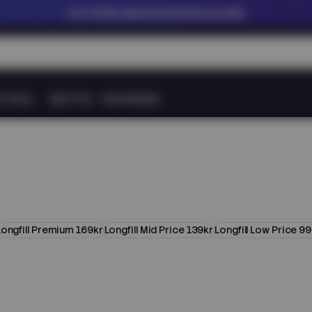
Upp till
60% rabatt på nikotinfria shortfills
tt Snus
Nytt Pris
Varumärken
Longfill Premium 169kr
Longfill Mid Price 139kr
Longfill Low Price 99