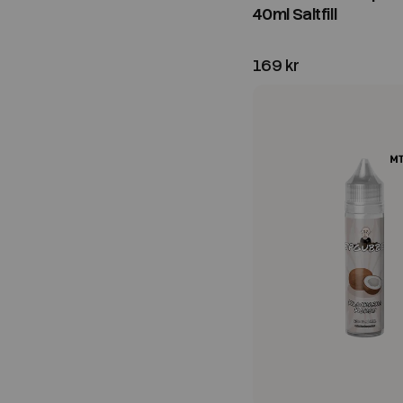
40ml Saltfill
169 kr