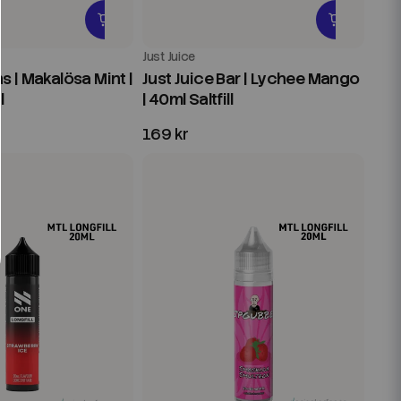
Just Juice
 | Makalösa Mint |
Just Juice Bar | Lychee Mango
l
| 40ml Saltfill
169 kr