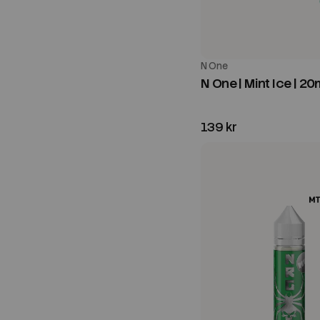
N One
N One | Mint Ice | 20m
139 kr