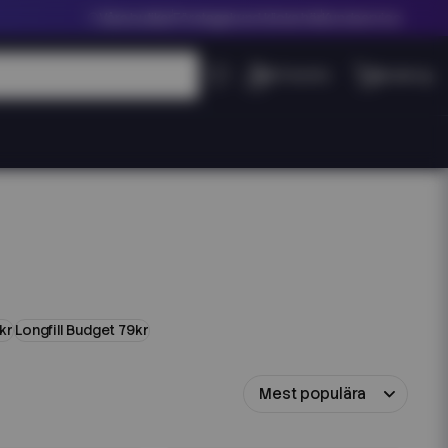
Våra butiker
Företagskund klicka här
Kundservice
kr
Longfill Budget 79kr
Mest populära