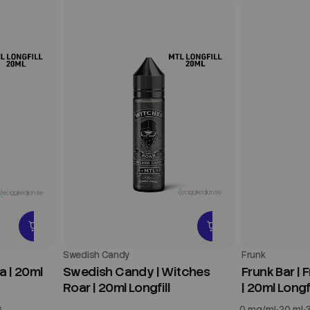
Swedish Candy
Frunk
a | 20ml
Swedish Candy | Witches
Frunk Bar |
Roar | 20ml Longfill
| 20ml Longfi
G
0 mg/ml
20 ml