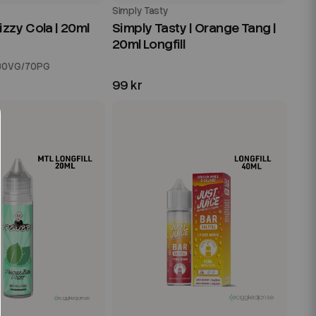
Simply Tasty
Fizzy Cola | 20ml
Simply Tasty | Orange Tang |
20ml Longfill
30VG/70PG
99 kr