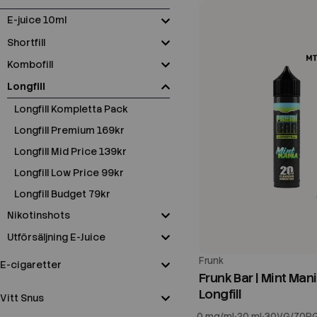
E-juice 10ml
Shortfill
Kombofill
Longfill
Longfill Kompletta Pack
Longfill Premium 169kr
Longfill Mid Price 139kr
Longfill Low Price 99kr
Longfill Budget 79kr
Nikotinshots
Utförsäljning E-Juice
Frunk
E-cigaretter
Frunk Bar | Mint Mani
Longfill
Vitt Snus
0 mg/ml
20 ml
30VG/70P