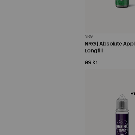
NRG
NRG | Absolute Appl
Longfill
99 kr