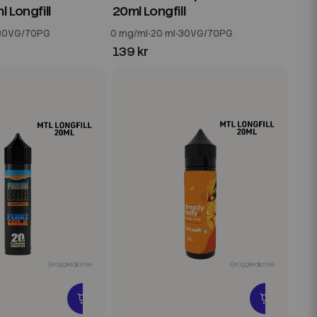
l Longfill
20ml Longfill
30VG/70PG
0 mg/ml
20 ml
30VG/70PG
139 kr