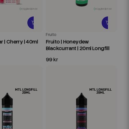
Fruito
ar | Cherry | 40ml
Fruito | Honeydew
Blackcurrant | 20ml Longfill
99 kr