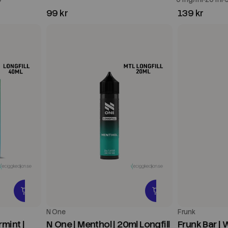
99 kr
139 kr
N One
Frunk
rmint |
N One | Menthol | 20ml Longfill
Frunk Bar |