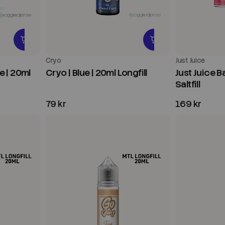
Cryo
Just Juice
e | 20ml
Cryo | Blue | 20ml Longfill
Just Juice B
Saltfill
79 kr
169 kr