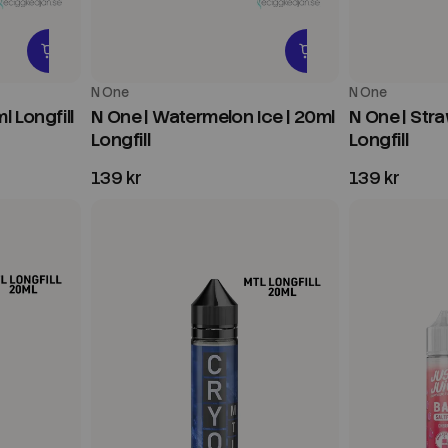
N One
N One
l Longfill
N One | Watermelon Ice | 20ml
N One | Stra
Longfill
Longfill
139 kr
139 kr