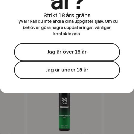
år?
Original
Vejpgubbens
Tyvärr kan du inte ändra dina uppgifter själv. Om du
ongfill
Original | Extra Mint | 20ml
Vejpgubbens
behöver göra några uppdateringar, vänligen
Longfill
20ml Longfil
kontakta oss.
79 kr
99 kr
Jag är över 18 år
Jag är under 18 år