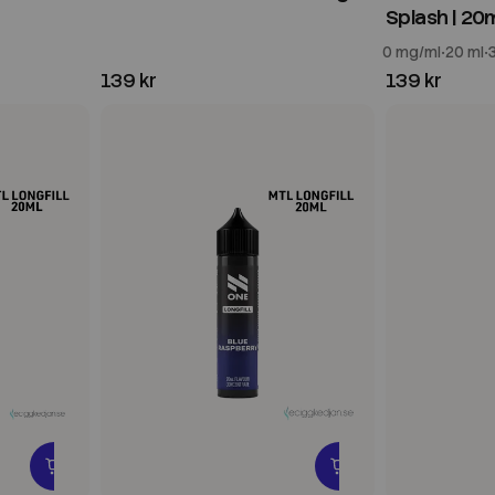
Splash | 20m
0 mg/ml
20 ml
139 kr
139 kr