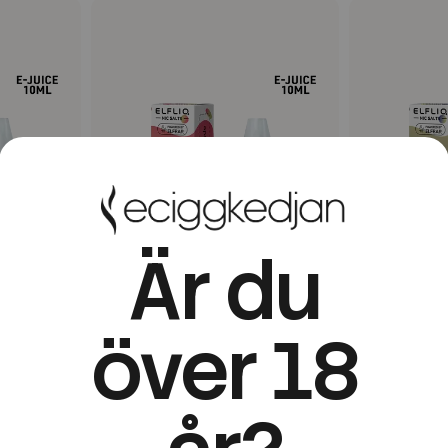
Är du
över 18
Elfbar
Elfbar
Juice |
Elfliq | Kiwi Passion Fruit
Elfliq | Blu
t Datum
Guava | 10ml E-Juice | OBS!!
10ml E-Juice
Kort/Utgånget Datum
Kort/Utgån