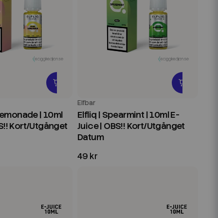
Elfbar
k Lemonade | 10ml
Elfliq | Spearmint | 10ml E-
S!! Kort/Utgånget
Juice | OBS!! Kort/Utgånget
Datum
49 kr