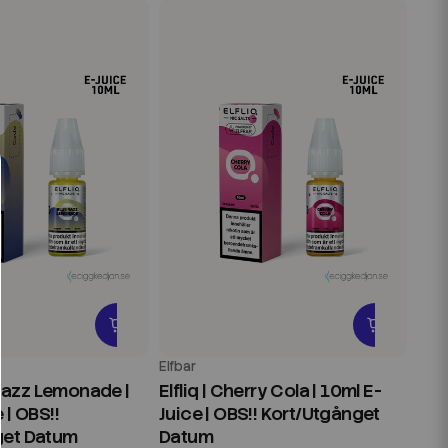
Elfbar
e Razz Lemonade |
Elfliq | Cherry Cola | 10ml E-
 | OBS!!
Juice | OBS!! Kort/Utgånget
get Datum
Datum