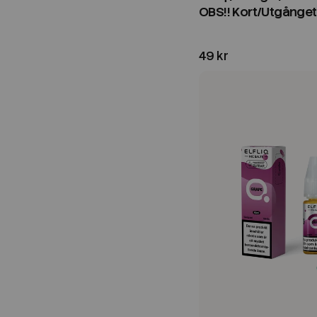
OBS!! Kort/Utgånge
49 kr