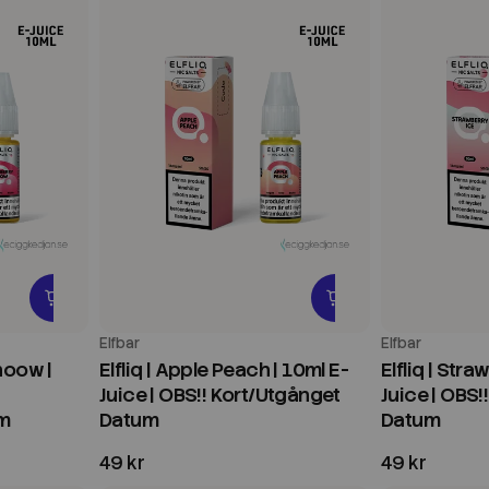
Elfbar
Elfbar
Snoow |
Elfliq | Apple Peach | 10ml E-
Elfliq | Stra
Juice | OBS!! Kort/Utgånget
Juice | OBS!
um
Datum
Datum
49 kr
49 kr