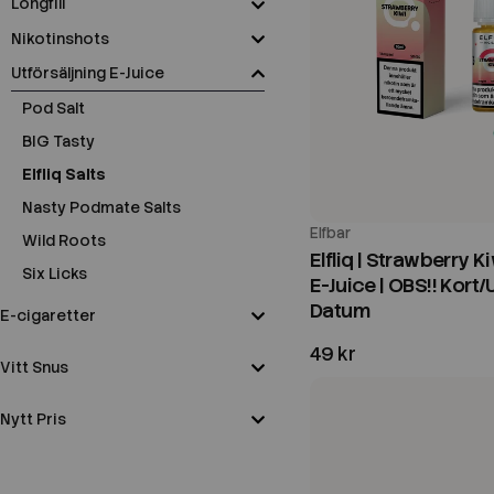
Longfill
Nikotinshots
Utförsäljning E-Juice
Pod Salt
BIG Tasty
Elfliq Salts
Nasty Podmate Salts
Elfbar
Wild Roots
Elfliq | Strawberry Ki
Six Licks
E-Juice | OBS!! Kort
Datum
E-cigaretter
49 kr
Vitt Snus
Nytt Pris