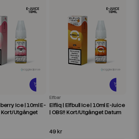
Elfbar
wberry Ice | 10ml E-
Elfliq | Elfbull Ice | 10ml E-Juice
! Kort/Utgånget
| OBS!! Kort/Utgånget Datum
49 kr