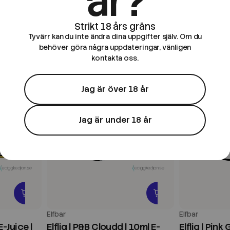
år?
49 kr
49 kr
Tyvärr kan du inte ändra dina uppgifter själv. Om du
behöver göra några uppdateringar, vänligen
kontakta oss.
Jag är över 18 år
Jag är under 18 år
Elfbar
Elfbar
E-Juice |
Elfliq | P&B Cloudd | 10ml E-
Elfliq | Pink