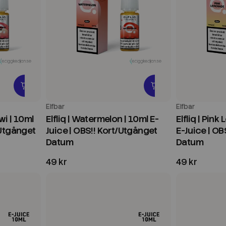
Elfbar
Elfbar
wi | 10ml
Elfliq | Watermelon | 10ml E-
Elfliq | Pin
/Utgånget
Juice | OBS!! Kort/Utgånget
E-Juice | OB
Datum
Datum
49 kr
49 kr