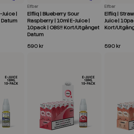
Elfbar
Elfbar
-Juice |
Elfliq | Blueberry Sour
Elfliq | Stra
t Datum
Raspberry | 10ml E-Juice |
Juice | 10pa
10pack | OBS!! Kort/Utgånget
Kort/Utgån
Datum
590 kr
590 kr