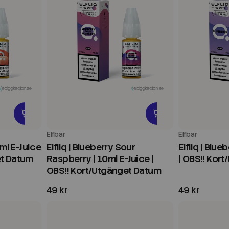
Elfbar
Elfbar
0ml E-Juice
Elfliq | Blueberry Sour
Elfliq | Blue
et Datum
Raspberry | 10ml E-Juice |
| OBS!! Kor
OBS!! Kort/Utgånget Datum
49 kr
49 kr