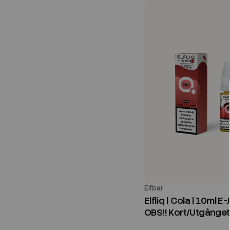
Elfbar
Elfliq | Cola | 10ml E-
OBS!! Kort/Utgånge