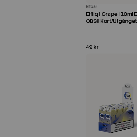
Elfbar
Elfliq | Grape | 10ml E
OBS!! Kort/Utgånge
49 kr