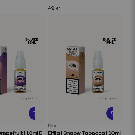
49 kr
Elfbar
 Grapefruit | 10ml E-
Elfliq | Snoow Tobacco | 10ml