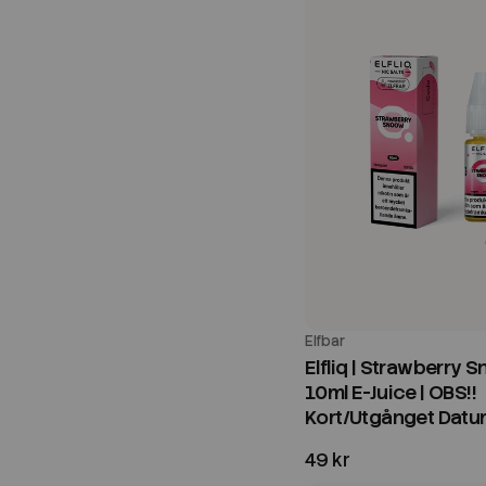
Elfbar
Elfliq | Strawberry 
10ml E-Juice | OBS!!
Kort/Utgånget Dat
49 kr