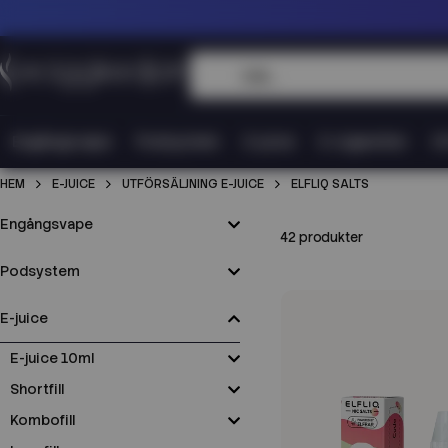
Engångsvape
Podsystem
E-juice
E-cigaretter
Vi
HEM
E-JUICE
UTFÖRSÄLJNING E-JUICE
ELFLIQ SALTS
Engångsvape
42 produkter
Podsystem
E-juice
E-juice 10ml
Shortfill
Kombofill