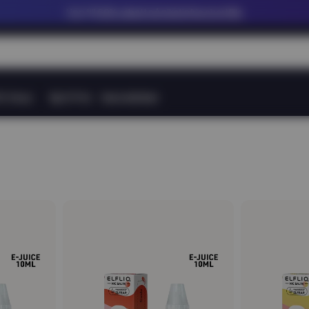
Upp till
60% rabatt på nikotinfria shortfills
tt Snus
Nytt Pris
Varumärken