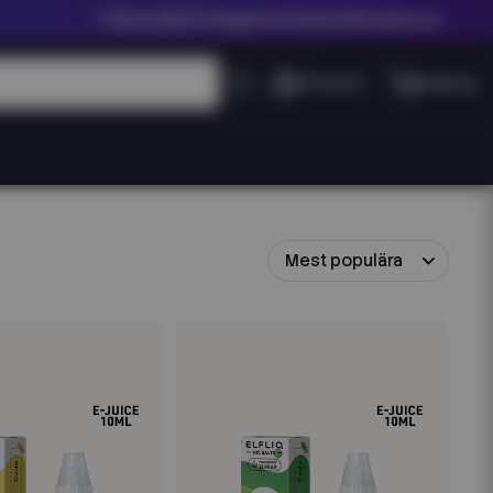
Våra butiker
Företagskund klicka här
Kundservice
Mest populära