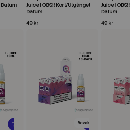
t Datum
Juice | OBS!! Kort/Utgånget
Juice | OBS!
Datum
Datum
49 kr
49 kr
Bevaka