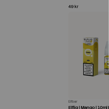
49 kr
Elfbar
Elfliq | Mango | 10ml 