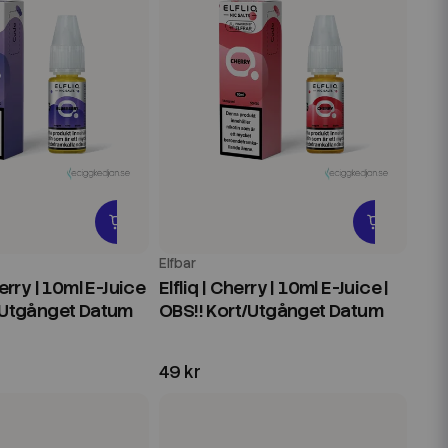
Elfbar
berry | 10ml E-Juice
Elfliq | Cherry | 10ml E-Juice |
t/Utgånget Datum
OBS!! Kort/Utgånget Datum
49 kr