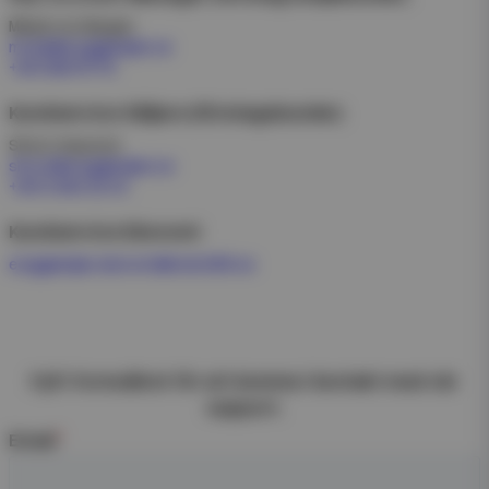
Mikael von Bargen
micke@eciggkedjan.se
+46728575776
Kundservice Säljare (Företagskunder)
Simon Aspsund
simon@eciggkedjan.se
+4672 890 32 04
Kundservice Ekonomi
eciggkedjan.ekonomi@redo365.se
Fyll i formuläret för att komma i kontakt med vår
support.