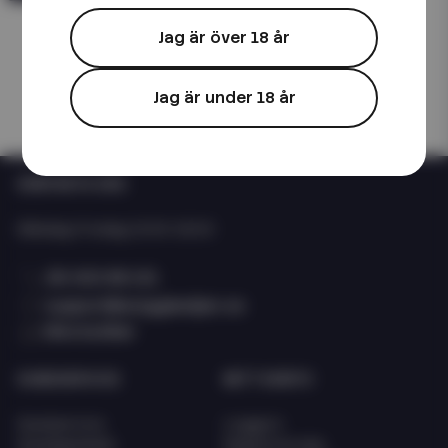
Jag är över 18 år
Jag är under 18 år
KONTAKTA OSS
Måndag-Fredag: 10:00-15:00
08 400 66 101
support@eciggkedjan.se
Våra butiker
KUNDSERVICE
MITT KONTO
Kundservice
Logga in
Kunskapsbank
Registrera dig