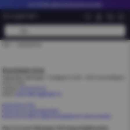
Upp till
60% rabatt på nikotinfria shortfills
HEM
KUNDSERVICE
Kundservice
Öppettider
: Måndagar - Fredagar kl: 10:00 - 15:00, lunchstängt kl.
12:00-13:00
Telefon
:
08 400 66 101
Email
:
support@eciggkedjan.se
Klicka här för FAQ
Klicka här för retur/reklamation.
Klicka här för MSDS (säkerhetsdatablad) för våra produkter.
Key Account Manager (Företag Kedjekunder)