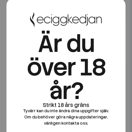
N One
N One
N One Crystal PRO |
N One Crystal PRO | Ice
Är du
Strawberry Watermelon
Mango | Förfylld Pod
| Förfylld Pod
59 kr
59 kr
över 18
år?
Tyvärr kan du inte ändra dina uppgifter själv.
Om du behöver göra några uppdateringar,
vänligen kontakta oss.