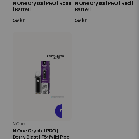
N One Crystal PRO | Rose
N One Crystal PRO | Red |
| Batteri
Batteri
59 kr
59 kr
N One
N One Crystal PRO |
Berry Blast | Förfylld Pod