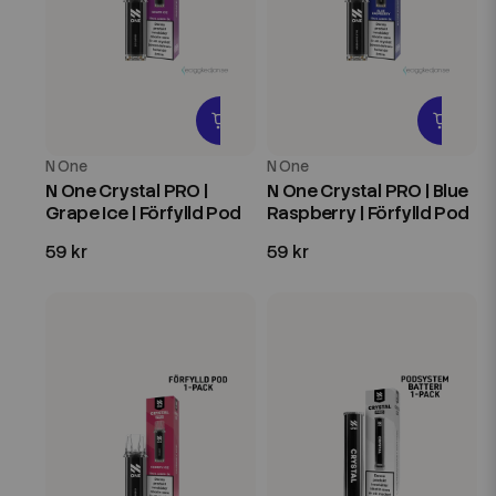
N One
N One
N One Crystal PRO |
N One Crystal PRO | Blue
Grape Ice | Förfylld Pod
Raspberry | Förfylld Pod
59 kr
59 kr