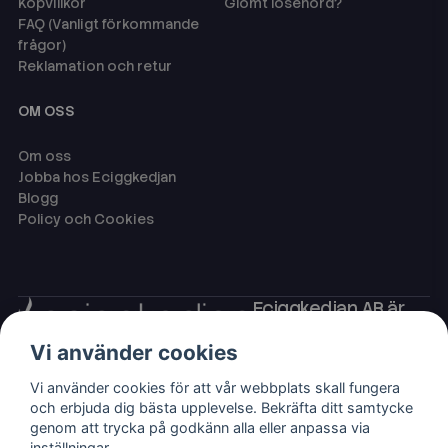
Köpvillkor
Glömt lösenord?
FAQ (Vanligt förkommande
frågor)
Reklamation och retur
OM OSS
Om oss
Jobba hos Eciggkedjan
Blogg
Policy och Cookies
Eciggkedjan AB är
Sveriges ledande
Vi använder cookies
leverantör av ecigg
som engångsvape,
Vi använder cookies för att vår webbplats skall fungera
eller så kallade
och erbjuda dig bästa upplevelse. Bekräfta ditt samtycke
disposables,
genom att trycka på godkänn alla eller anpassa via
shortfills och ejuice
inställningar