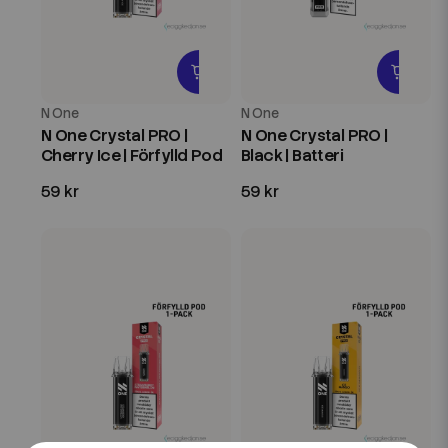
N One
N One
N One Crystal PRO |
N One Crystal PRO |
Cherry Ice | Förfylld Pod
Black | Batteri
59 kr
59 kr