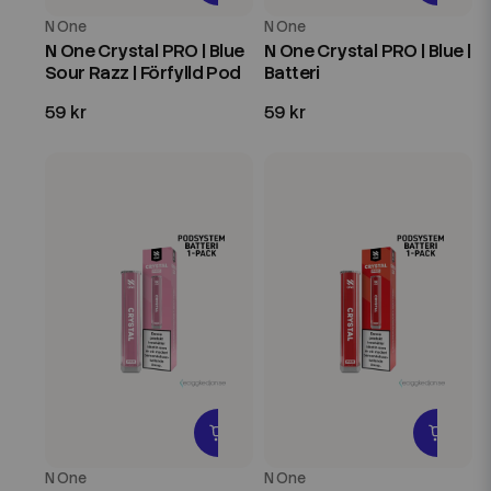
N One
N One
N One Crystal PRO | Blue
N One Crystal PRO | Blue |
Sour Razz | Förfylld Pod
Batteri
59 kr
59 kr
N One
N One