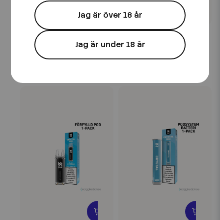
Jag är över 18 år
N One
N One
N One Crystal PRO |
N One Crystal PRO |
Jag är under 18 år
White | Batteri
Tobacco | Förfylld Pod
59 kr
59 kr