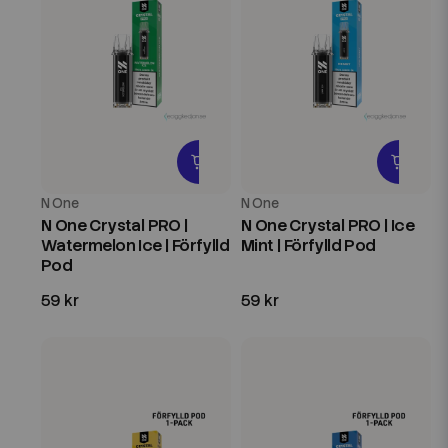
N One
N One
N One Crystal PRO |
N One Crystal PRO | Ice
Watermelon Ice | Förfylld
Mint | Förfylld Pod
Pod
59 kr
59 kr