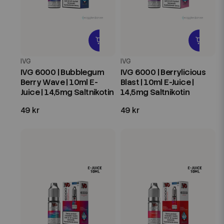
IVG
IVG
IVG 6000 | Bubblegum
IVG 6000 | Berrylicious
Berry Wave | 10ml E-
Blast | 10ml E-Juice |
Juice | 14,5mg Saltnikotin
14,5mg Saltnikotin
49 kr
49 kr