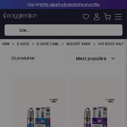
Upp till
60% rabatt på nikotinfria shortfills
HEM
E-JUICE
E-JUICE 10ML
BUDGET 49KR
IVG 6000 SALT
Mest populära
10 produkter