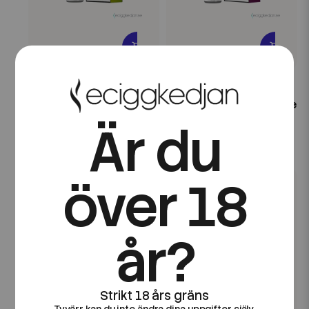
IVG
IVG
IVG 6000 | Lemon Peach
IVG 6000 | Raspberry
Crush | 10ml E-Juice |
Peach Bliss | 10ml E-Juice
14,5mg Saltnikotin
| 14,5mg Saltnikotin
Är du
49 kr
49 kr
över 18
år?