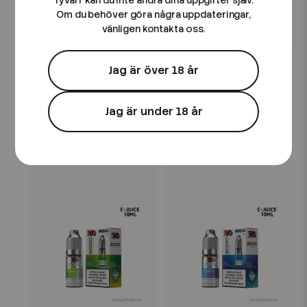
Tyvärr kan du inte ändra dina uppgifter själv.
Om du behöver göra några uppdateringar,
vänligen kontakta oss.
IVG
IVG
Jag är över 18 år
IVG 6000 | Arctic Apple |
IVG 6000 | Pink Pop |
10ml E-Juice | 14,5mg
10ml E-Juice | 14,5mg
Saltnikotin
Saltnikotin
Jag är under 18 år
49 kr
49 kr