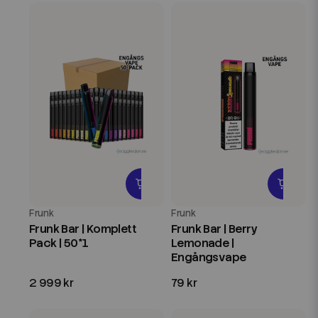
Frunk
Frunk
Frunk Bar | Komplett
Frunk Bar | Berry
Pack | 50*1
Lemonade |
Engångsvape
2 999 kr
79 kr