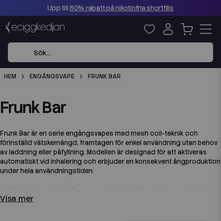
Upp till
60% rabatt på nikotinfria shortfills
HEM
ENGÅNGSVAPE
FRUNK BAR
Frunk Bar
Frunk Bar är en serie engångsvapes med mesh coil-teknik och
förinställd vätskemängd, framtagen för enkel användning utan behov
av laddning eller påfyllning. Modellen är designad för att aktiveras
automatiskt vid inhalering och erbjuder en konsekvent ångproduktion
under hela användningstiden.
⚠️ Viktig information:
Denna produkt innehåller nikotin som är ett
Visa mer
mycket beroendeframkallande ämne. Endast för vuxna.