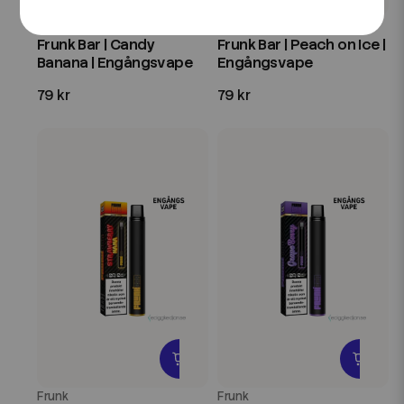
Frunk
Frunk
Frunk Bar | Candy
Frunk Bar | Peach on Ice |
Banana | Engångsvape
Engångsvape
79 kr
79 kr
Frunk
Frunk