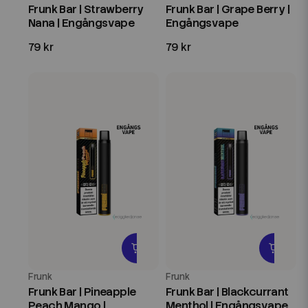
Frunk Bar | Strawberry
Frunk Bar | Grape Berry |
Nana | Engångsvape
Engångsvape
79 kr
79 kr
Frunk
Frunk
Frunk Bar | Pineapple
Frunk Bar | Blackcurrant
Peach Mango |
Menthol | Engångsvape