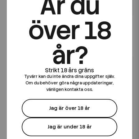
Är du
över 18
Frunk
Frunk
Frunk Bar | Blue Razz
Frunk Bar | Blueberry
Cherry | Engångsvape
Fusion | Engångsvape
år?
79 kr
79 kr
Tyvärr kan du inte ändra dina uppgifter själv.
Om du behöver göra några uppdateringar,
vänligen kontakta oss.
Jag är över 18 år
Jag är under 18 år