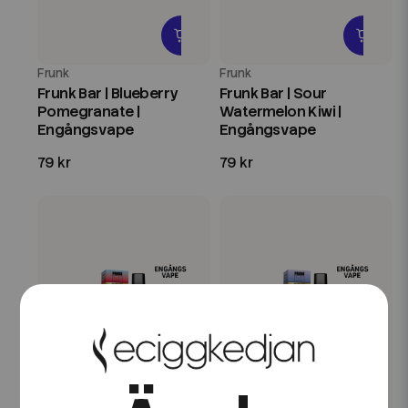
Frunk
Frunk
Frunk Bar | Blueberry
Frunk Bar | Sour
Pomegranate |
Watermelon Kiwi |
Engångsvape
Engångsvape
79 kr
79 kr