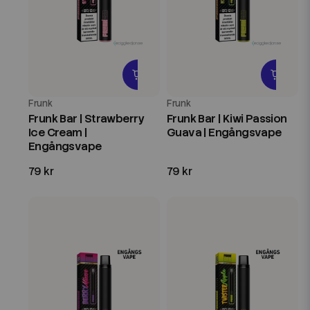
Frunk
Frunk
Frunk Bar | Strawberry
Frunk Bar | Kiwi Passion
Ice Cream |
Guava | Engångsvape
Engångsvape
79 kr
79 kr