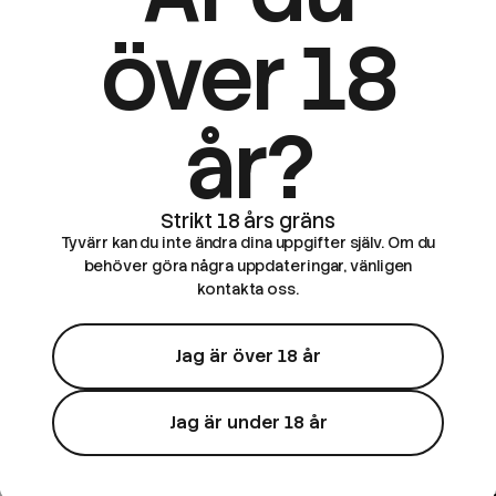
över 18
år?
Tyvärr kan du inte ändra dina uppgifter själv. Om du
behöver göra några uppdateringar, vänligen
kontakta oss.
Jag är över 18 år
Jag är under 18 år
Bevaka
Simply Tasty
Simply Tasty