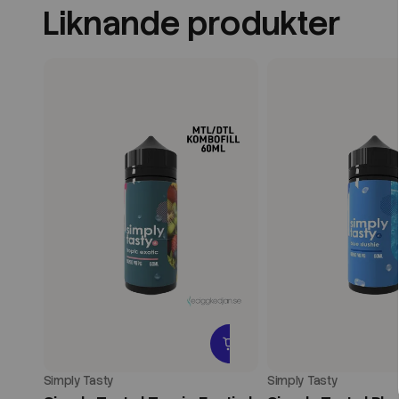
Liknande produkter
Simply Tasty
Simply Tasty