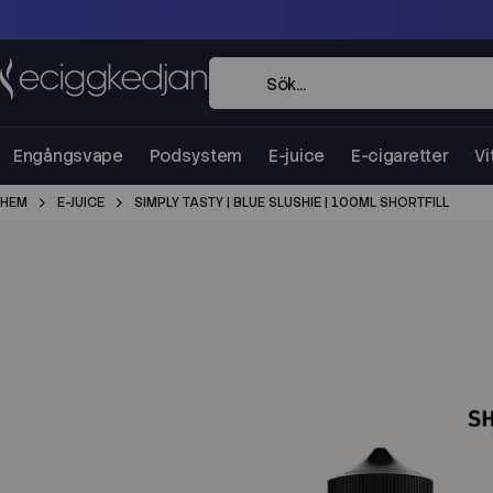
Engångsvape
Podsystem
E-juice
E-cigaretter
Vi
HEM
E-JUICE
SIMPLY TASTY | BLUE SLUSHIE | 100ML SHORTFILL