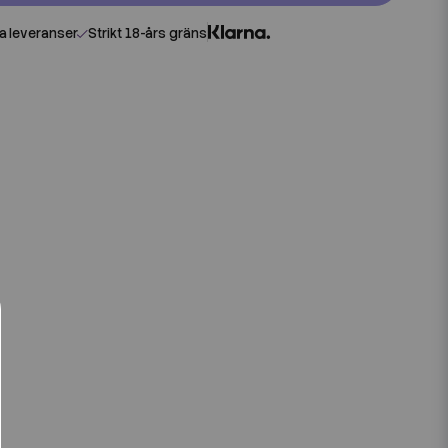
 leveranser
Strikt 18-års gräns