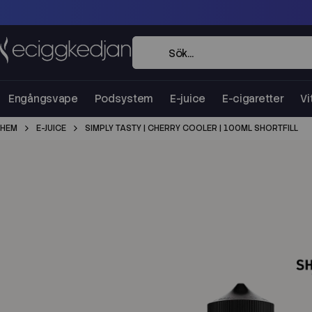
Engångsvape
Podsystem
E-juice
E-cigaretter
Vi
HEM
E-JUICE
SIMPLY TASTY | CHERRY COOLER | 100ML SHORTFILL