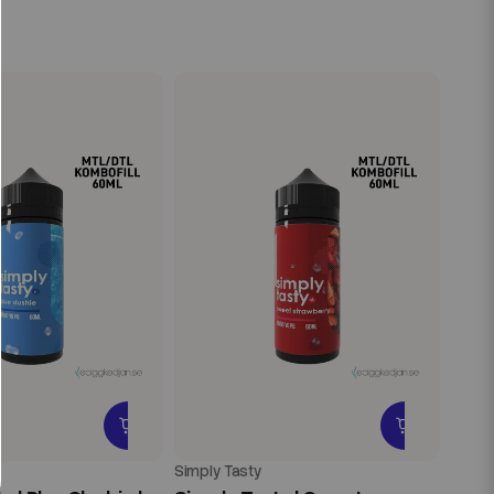
Simply Tasty