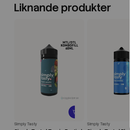
Liknande produkter
Simply Tasty
Simply Tasty