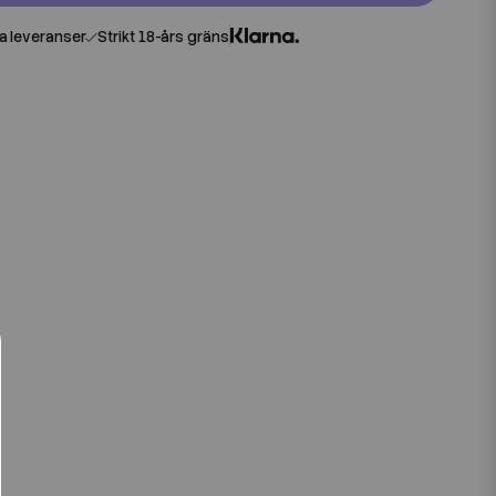
 leveranser
Strikt 18-års gräns