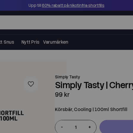
Upp till
60% rabatt på nikotinfria shortfills
tt Snus
Nytt Pris
Varumärken
Simply Tasty
Simply Tasty | Cherry
99 kr
Körsbär, Cooling | 100ml Shortfill
-
+