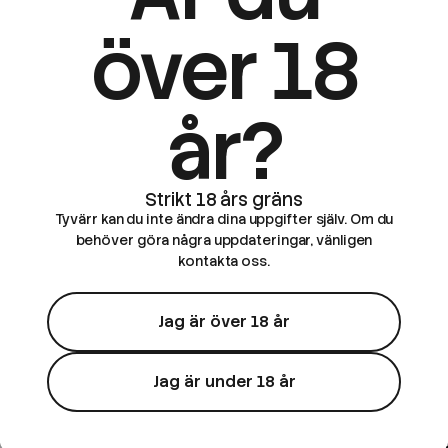
över 18
år?
Tyvärr kan du inte ändra dina uppgifter själv. Om du
behöver göra några uppdateringar, vänligen
kontakta oss.
Jag är över 18 år
Jag är under 18 år
Simply Tasty
Simply Tasty