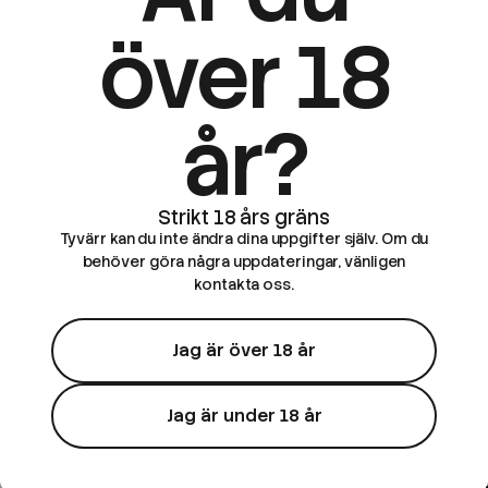
över 18
år?
Tyvärr kan du inte ändra dina uppgifter själv. Om du
behöver göra några uppdateringar, vänligen
kontakta oss.
Jag är över 18 år
Jag är under 18 år
Simply Tasty
Simply Tasty