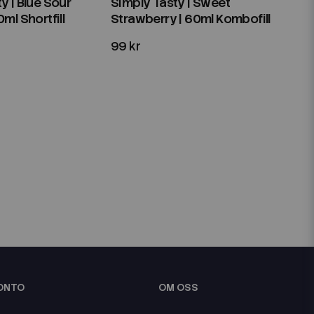
y | Blue Sour
Simply Tasty | Sweet
ml Shortfill
Strawberry | 60ml Kombofill
99 kr
KONTO
OM OSS