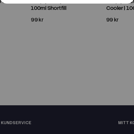
 Slushie |
Simply Tasty | Blue Slushie |
Simply Tast
100ml Shortfill
Cooler | 100
99 kr
99 kr
KUNDSERVICE
MITT 