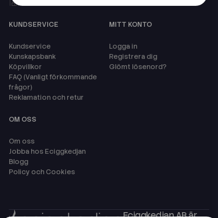
Våra butiker
KUNDSERVICE
MITT KONTO
Kundservice
Logga in
Kunskapsbank
Registrera dig
Köpvillkor
Glömt lösenord?
FAQ (Vanligt förkommande
frågor)
Reklamation och retur
OM OSS
Om oss
Jobba hos Eciggkedjan
Blogg
Policy och Cookies
Eciggkedjan AB är