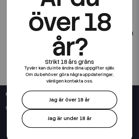
över 18
Baccy Roots
Baccy Roots
Baccy Roots | Shanghai |
Baccy Roots | Sweet Roll
år?
10ml E-Juice
| 10ml E-Juice
49 kr
49 kr
Tyvärr kan du inte ändra dina uppgifter själv.
Om du behöver göra några uppdateringar,
vänligen kontakta oss.
KONTAKTA OSS
Jag är över 18 år
Måndag-Fredag: 10:00-15:00
Jag är under 18 år
08 400 66 101
support@eciggkedjan.se