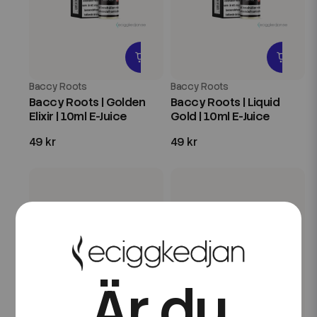
Baccy Roots
Baccy Roots
Baccy Roots | Golden
Baccy Roots | Liquid
Elixir | 10ml E-Juice
Gold | 10ml E-Juice
49 kr
49 kr
Är du