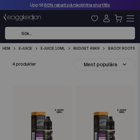
Upp till
60% rabatt på nikotinfria shortfills
HEM
E-JUICE
E-JUICE 10ML
BUDGET 49KR
BACCY ROOTS
Mest populära
4 produkter