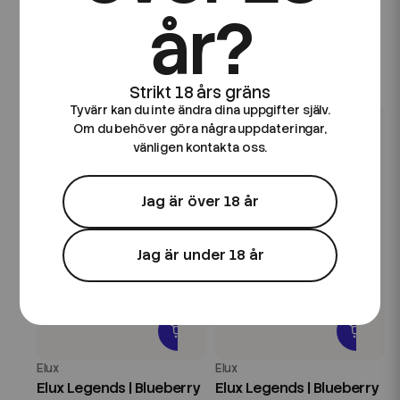
Elux
Elux
år?
Elux Legends | Apple
Elux Legends | Berry
Peach | 10ml E-Juice
Lemonade | 10ml E-Juice
89 kr
89 kr
Tyvärr kan du inte ändra dina uppgifter själv.
Om du behöver göra några uppdateringar,
vänligen kontakta oss.
Jag är över 18 år
Jag är under 18 år
Elux
Elux
Elux Legends | Blueberry
Elux Legends | Blueberry