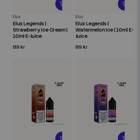
Elux
Elux
Elux Legends |
Elux Legends |
Strawberry Ice Cream |
Watermelon Ice | 10ml E-
10ml E-Juice
Juice
89 kr
89 kr