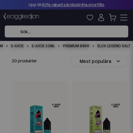
Upp till
60% rabatt på nikotinfria shortfills
EM
E-JUICE
E-JUICE 10ML
PREMIUM 89KR
ELUX LEGEND SALT
Mest populära
20 produkter