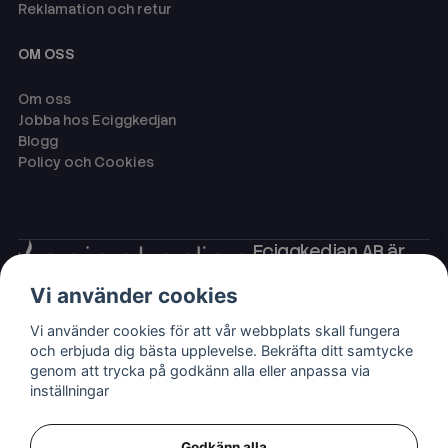
Reklamation och retur
OM OSS
Om oss
Jobba hos Eciggkedjan
Blogg
Policy och Cookies
Eciggkedjan AB är
Sveriges ledande
Vi använder cookies
leverantör av ecigg
som engångsvape,
Vi använder cookies för att vår webbplats skall fungera
eller så kallade
och erbjuda dig bästa upplevelse. Bekräfta ditt samtycke
disposables,
genom att trycka på godkänn alla eller anpassa via
shortfills och ejuice
inställningar
med nikotin.
Godkänn alla