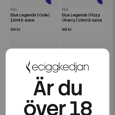
Elux
Elux
Elux Legends | Cola |
Elux Legends | Fizzy
10ml E-Juice
Cherry | 10ml E-Juice
89 kr
89 kr
Är du
över 18