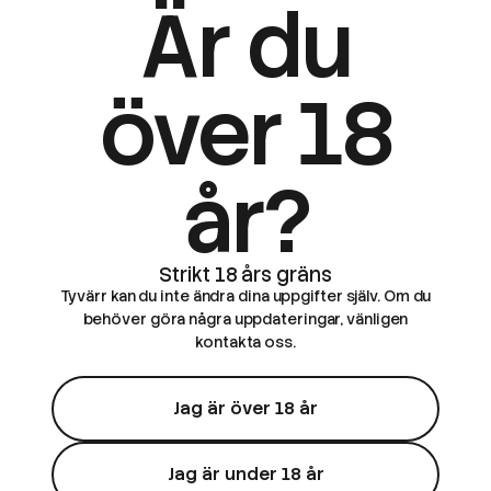
Är du
över 18
år?
Bevaka
Bevaka
Frunk
SALT
Frunk | Nikotinshot SALT
VG70/PG30 | 10pack
Tyvärr kan du inte ändra dina uppgifter själv. Om du
behöver göra några uppdateringar, vänligen
499 kr
kontakta oss.
Jag är över 18 år
Jag är under 18 år