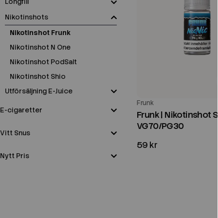
Longfill
Nikotinshots
Nikotinshot Frunk
Nikotinshot N One
Nikotinshot PodSalt
Nikotinshot Shio
Utförsäljning E-Juice
Frunk
E-cigaretter
Frunk | Nikotinshot 
VG70/PG30
Vitt Snus
59 kr
Nytt Pris