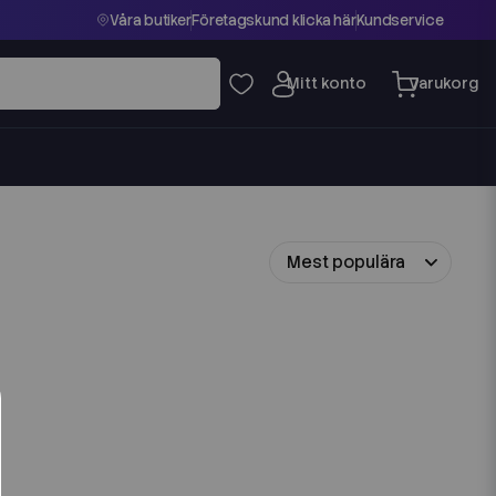
Våra butiker
Företagskund klicka här
Kundservice
Mest populära