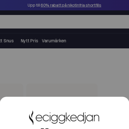
Upp till
60% rabatt på nikotinfria shortfills
tt Snus
Nytt Pris
Varumärken