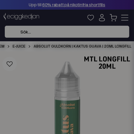
Upp till
60% rabatt på nikotinfria shortfills
EM
E-JUICE
ABSOLUT GULDKORN | KAKTUS GUAVA | 20ML LONGFILL