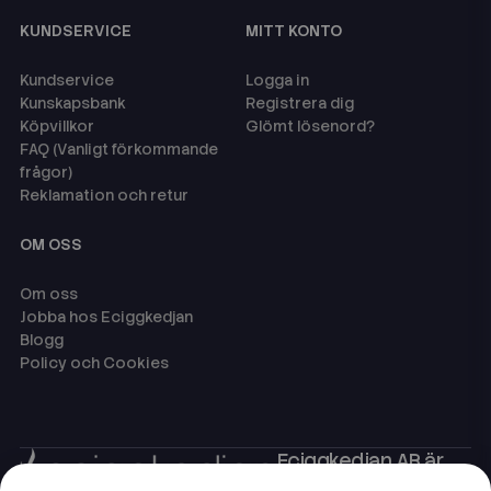
KUNDSERVICE
MITT KONTO
Kundservice
Logga in
Kunskapsbank
Registrera dig
Köpvillkor
Glömt lösenord?
FAQ (Vanligt förkommande
frågor)
Reklamation och retur
OM OSS
Om oss
Jobba hos Eciggkedjan
Blogg
Policy och Cookies
Eciggkedjan AB är
Sveriges ledande