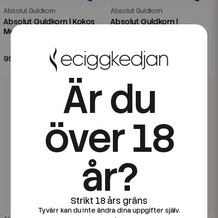
Absolut Guldkorn
Absolut Guldkorn
Absolut Guldkorn | Kokos
Absolut Guldkorn |
Melon | 20ml Longfill
Fruktkarameller | 20ml
Longfill
99 kr
99 kr
Är du
över 18
år?
Tyvärr kan du inte ändra dina uppgifter själv.