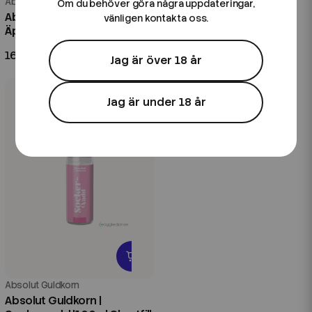
Absolut Guldkorn
Absolut Guldkorn
Om du behöver göra några uppdateringar,
Absolut Guldkorn | Syrliga
Absolut Guldkorn | Kiwi
vänligen kontakta oss.
Äpplen |100ml Shortfill
Päron | 20ml Longfill
169 kr
99 kr
Jag är över 18 år
Jag är under 18 år
Absolut Guldkorn
Absolut Guldkorn |