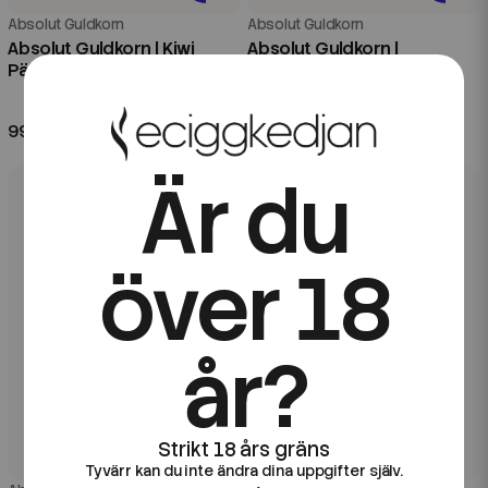
Absolut Guldkorn
Absolut Guldkorn
Absolut Guldkorn | Kiwi
Absolut Guldkorn |
Päron | 20ml Longfill
Fruktkarameller | 20ml
Longfill
99 kr
99 kr
Är du
över 18
år?
Tyvärr kan du inte ändra dina uppgifter själv.