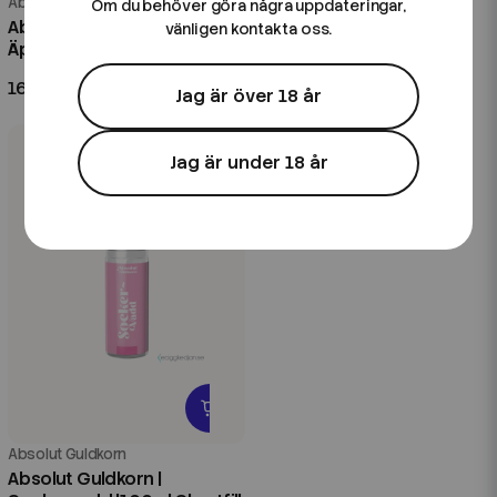
Absolut Guldkorn
Absolut Guldkorn
Om du behöver göra några uppdateringar,
Absolut Guldkorn | Syrliga
Absolut Guldkorn | Kaktus
vänligen kontakta oss.
Äpplen |100ml Shortfill
Guava | 20ml Longfill
169 kr
99 kr
Jag är över 18 år
Jag är under 18 år
Absolut Guldkorn
Absolut Guldkorn |