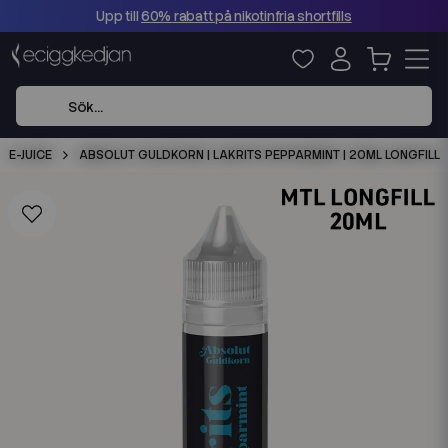
Upp till
60% rabatt på nikotinfria shortfills
E-JUICE
ABSOLUT GULDKORN | LAKRITS PEPPARMINT | 20ML LONGFILL