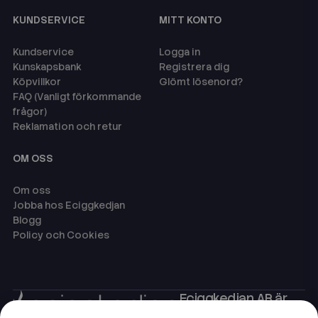
KUNDSERVICE
MITT KONTO
Kundservice
Logga in
Kunskapsbank
Registrera dig
Köpvillkor
Glömt lösenord?
FAQ (Vanligt förkommande
frågor)
Reklamation och retur
OM OSS
Om oss
Jobba hos Eciggkedjan
Blogg
Policy och Cookies
Eciggkedjan AB är
Sveriges ledande