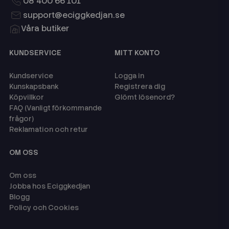
08 400 66 101
support@eciggkedjan.se
Våra butiker
KUNDSERVICE
MITT KONTO
Kundservice
Logga in
Kunskapsbank
Registrera dig
Köpvillkor
Glömt lösenord?
FAQ (Vanligt förkommande
frågor)
Reklamation och retur
OM OSS
Om oss
Jobba hos Eciggkedjan
Blogg
Policy och Cookies