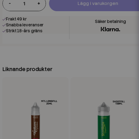
-
+
Lägg i varukorgen
Frakt 49 kr
Snabba leveranser
Strikt 18-års gräns
Liknande produkter