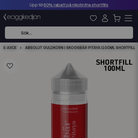
Upp till
60% rabatt på nikotinfria shortfills
E-JUICE
ABSOLUT GULDKORN | SKOGSBÄR PITAYA |100ML SHORTFILL