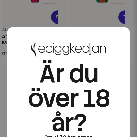
Absolut Guldkorn
Absolut Guldkorn
Absolut Guldkorn | Kokos
Absolut Guldkorn | Syrliga
Melon | 20ml Longfill
Äpplen |100ml Shortfill
99 kr
169 kr
Är du
över 18
år?