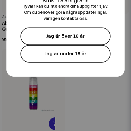
Tyvärr kan du inte ändra dina uppgifter själv.
Om du behöver göra några uppdateringar,
Absolut Guldkorn
Absolut Guldkorn
vänligen kontakta oss.
Absolut Guldkorn | Kaktus
Absolut Guldkorn | Kiwi
Guava | 20ml Longfill
Päron | 20ml Longfill
Jag är över 18 år
99 kr
99 kr
Jag är under 18 år