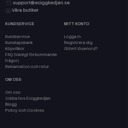
support@eciggkedjan.se
Våra butiker
KUNDSERVICE
MITT KONTO
Kundservice
Logga in
Kunskapsbank
Registrera dig
Köpvillkor
Glömt lösenord?
FAQ (Vanligt förkommande
frågor)
Reklamation och retur
OM OSS
Om oss
Jobba hos Eciggkedjan
Blogg
Policy och Cookies