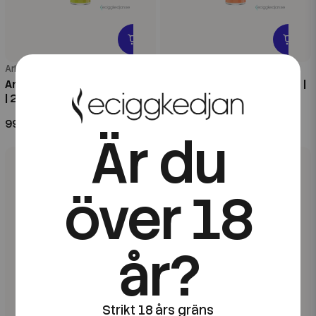
Arius
Arius
Arius | Strawberry Kiwi Frost
Arius | Tropical Fruits Frost |
| 20ml Longfill
20ml Longfill
99 kr
99 kr
Är du
över 18
år?