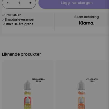
-
+
Lägg i varukorgen
Frakt 49 kr
Snabba leveranser
Strikt 18-års gräns
Liknande produkter