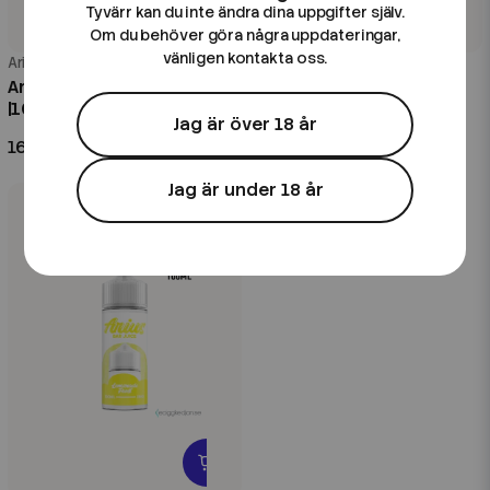
Tyvärr kan du inte ändra dina uppgifter själv.
Om du behöver göra några uppdateringar,
vänligen kontakta oss.
Arius
Arius
Arius | Melon Bubblegum
Arius | Melon Kiwi | 100ml
|100ml Shortfill
Shortfill
Jag är över 18 år
169 kr
169 kr
Jag är under 18 år