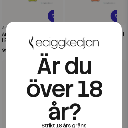
Arius
Arius
Arius | Strawberry Kiwi Frost
Arius | Tropical Fruits Frost |
| 20ml Longfill
20ml Longfill
99 kr
99 kr
Är du
över 18
år?