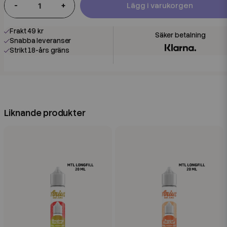
-
+
Lägg i varukorgen
Frakt 49 kr
Snabba leveranser
Strikt 18-års gräns
Liknande produkter