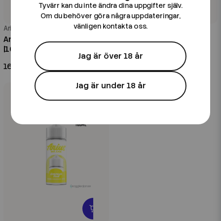
Tyvärr kan du inte ändra dina uppgifter själv.
Om du behöver göra några uppdateringar,
vänligen kontakta oss.
Arius
Arius
Arius | Melon Bubblegum
Arius | Melon Kiwi | 100ml
|100ml Shortfill
Shortfill
Jag är över 18 år
169 kr
169 kr
Jag är under 18 år