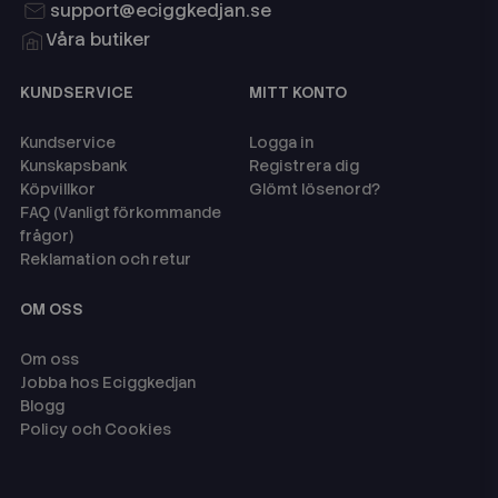
support@eciggkedjan.se
Våra butiker
KUNDSERVICE
MITT KONTO
Kundservice
Logga in
Kunskapsbank
Registrera dig
Köpvillkor
Glömt lösenord?
FAQ (Vanligt förkommande
frågor)
Reklamation och retur
OM OSS
Om oss
Jobba hos Eciggkedjan
Blogg
Policy och Cookies