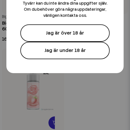
Tyvärr kan du inte ändra dina uppgifter själv.
Om du behöver göra några uppdateringar,
vänligen kontakta oss.
Big Bubble
Big Bubble
Big Bubble | Blue Raspberry |
Big Bubble | Original | 20ml
60ml Kombofill
Longfill
Jag är över 18 år
169 kr
99 kr
Jag är under 18 år