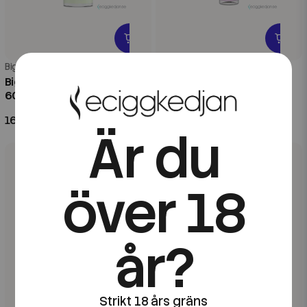
Big Bubble
Big Bubble
Big Bubble | Watermelon |
Big Bubble | Grape | 20ml
60ml Kombofill
Longfill
169 kr
99 kr
Är du
över 18
år?