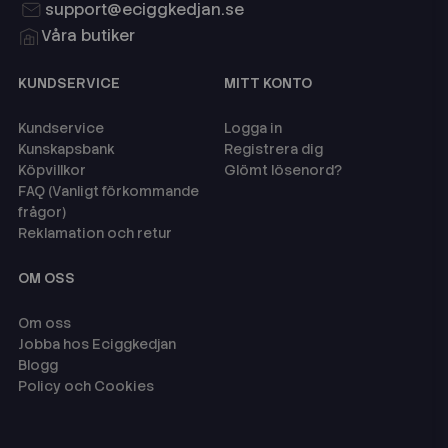
support@eciggkedjan.se
Våra butiker
KUNDSERVICE
MITT KONTO
Kundservice
Logga in
Kunskapsbank
Registrera dig
Köpvillkor
Glömt lösenord?
FAQ (Vanligt förkommande
frågor)
Reklamation och retur
OM OSS
Om oss
Jobba hos Eciggkedjan
Blogg
Policy och Cookies