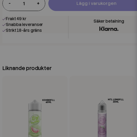
-
+
Lägg i varukorgen
Frakt 49 kr
Snabba leveranser
Strikt 18-års gräns
Liknande produkter