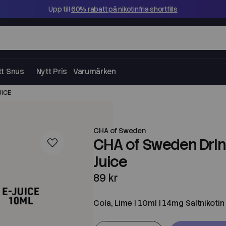
Upp till
60% rabatt på nikotinfria shortfills
tt Snus
Nytt Pris
Varumärken
UICE
CHA of Sweden
CHA of Sweden Drink 
Juice
89 kr
Cola, Lime | 10ml | 14mg Saltnikotin