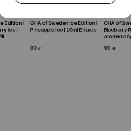
CHA of Sweden
CHA of Swede
 Edition |
CHA of Sweden Ice Edition |
CHA of Swed
ry Ice |
Pineapple Ice | 10ml E-Juice
Blueberry 
ll
Aroma Longf
89 kr
99 kr