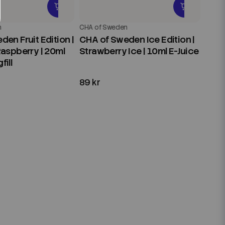
n
CHA of Sweden
en Fruit Edition |
CHA of Sweden Ice Edition |
Raspberry | 20ml
Strawberry Ice | 10ml E-Juice
ill
89 kr