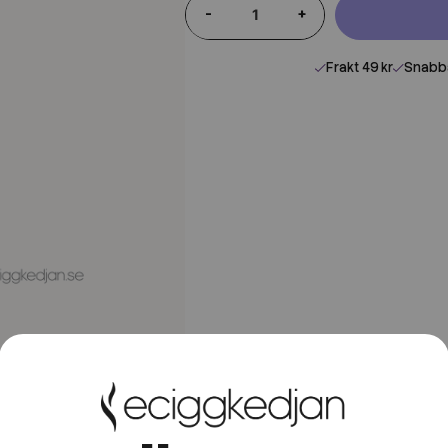
-
+
Frakt 49 kr
Snabba