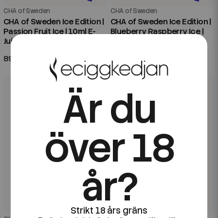
CHA of Sweden
CHA of Sweden
CHA of Sweden Ice Edition |
CHA of Sweden Ice Edition |
Passion Fruit Ice | 10ml E-
Blueberry Raspberry Ice |
Juice
20ml Aroma Longfill
89 kr
99 kr
Är du
över 18
år?