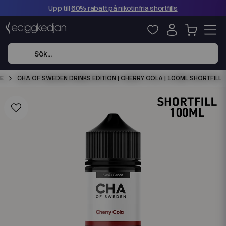
Upp till
60% rabatt på nikotinfria shortfills
CE
CHA OF SWEDEN DRINKS EDITION | CHERRY COLA | 100ML SHORTFILL