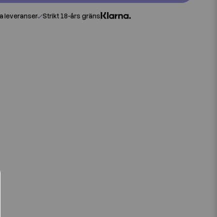
 leveranser
Strikt 18-års gräns