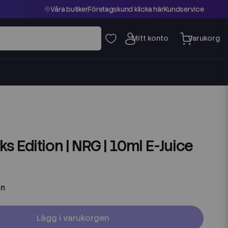
Våra butiker
Företagskund klicka här
Kundservice
 Edition | NRG | 10ml E-Juice
in
Lägg i varukorgen