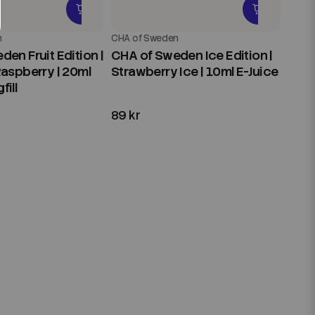
n
CHA of Sweden
en Fruit Edition |
CHA of Sweden Ice Edition |
Raspberry | 20ml
Strawberry Ice | 10ml E-Juice
ill
89 kr