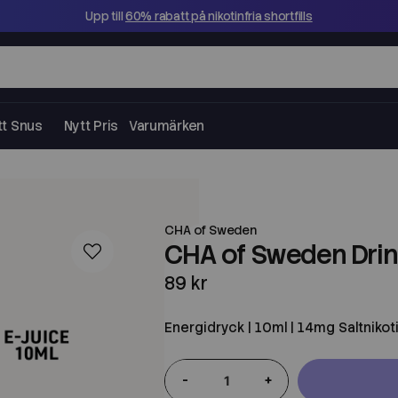
Upp till
60% rabatt på nikotinfria shortfills
tt Snus
Nytt Pris
Varumärken
CHA of Sweden
CHA of Sweden Drinks
89 kr
Energidryck | 10ml | 14mg Saltnikot
-
+