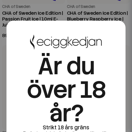
CHA of Sweden
CHA of Sweden
CHA of Sweden Ice Edition |
CHA of Sweden Ice Edition |
Passion Fruit Ice | 10ml E-
Blueberry Raspberry Ice |
Juice
20ml Aroma Longfill
89 kr
99 kr
Är du
över 18
år?