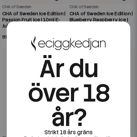
CHA of Sweden
CHA of Sweden
CHA of Sweden Ice Edition |
CHA of Sweden Ice Edition |
Passion Fruit Ice | 10ml E-
Blueberry Raspberry Ice |
Juice
20ml Aroma Longfill
89 kr
99 kr
Är du
över 18
år?