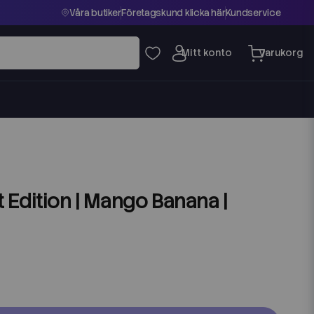
Våra butiker
Företagskund klicka här
Kundservice
 Edition | Mango Banana |