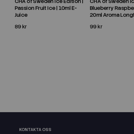
CHA of Sweden Ice Edition |
CHA of Sweden Ice
Passion Fruit Ice | 10ml E-
Blueberry Raspber
Juice
20ml Aroma Longfi
89 kr
99 kr
KONTAKTA OSS