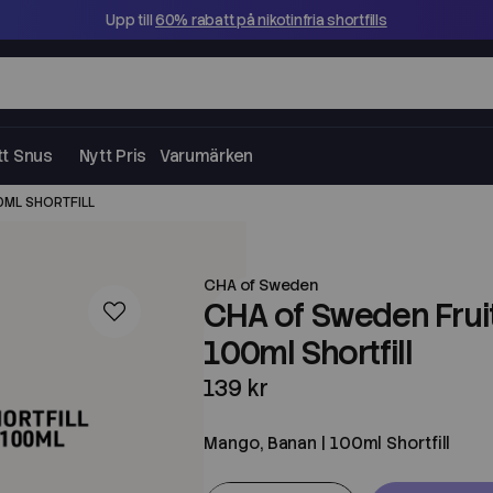
Upp till
60% rabatt på nikotinfria shortfills
tt Snus
Nytt Pris
Varumärken
0ML SHORTFILL
CHA of Sweden
CHA of Sweden Fruit
100ml Shortfill
139 kr
Mango, Banan | 100ml Shortfill