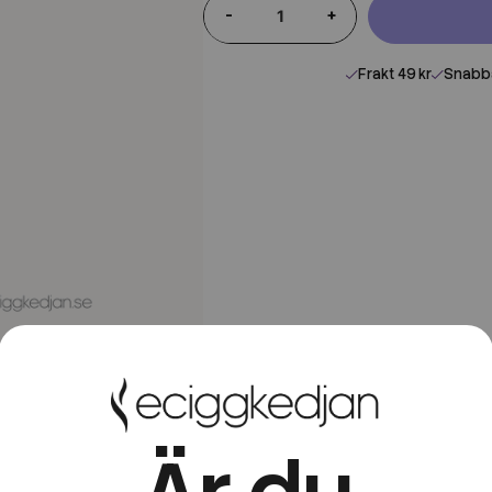
-
+
Frakt 49 kr
Snabba