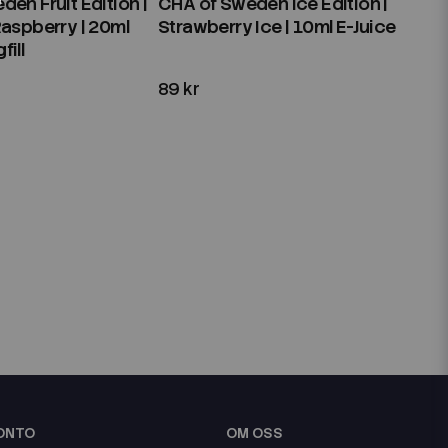
en Fruit Edition |
CHA of Sweden Ice Edition |
Raspberry | 20ml
Strawberry Ice | 10ml E-Juice
ill
89 kr
KONTO
OM OSS