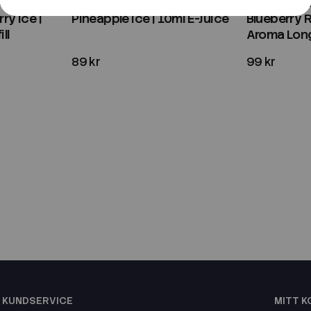
 Edition |
CHA of Sweden Ice Edition |
CHA of Swed
ry Ice |
Pineapple Ice | 10ml E-Juice
Blueberry 
ll
Aroma Longf
89 kr
99 kr
KUNDSERVICE
MITT 