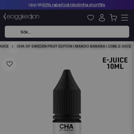
Upp till
60% rabatt på nikotinfria shortfills
JUICE
CHA OF SWEDEN FRUIT EDITION | MANGO BANANA | 10ML E-JUICE