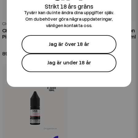
Tyvärr kan du inte ändra dina uppgifter själv.
Om du behöver göra några uppdateringar,
CHA of Sweden
CHA of Sweden
vänligen kontakta oss.
CHA of Sweden Ice Edition |
CHA of Sweden Fruit Edition
Pineapple Ice | 10ml E-Juice
| Blueberry Raspberry | 20ml
Aroma Longfill
Jag är över 18 år
89 kr
99 kr
Jag är under 18 år