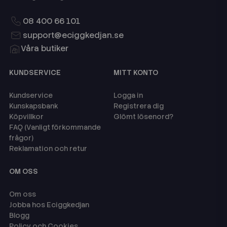
08 400 66 101
support@eciggkedjan.se
Våra butiker
KUNDSERVICE
MITT KONTO
Kundservice
Logga in
Kunskapsbank
Registrera dig
Köpvillkor
Glömt lösenord?
FAQ (Vanligt förkommande
frågor)
Reklamation och retur
OM OSS
Om oss
Jobba hos Eciggkedjan
Blogg
Policy och Cookies