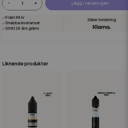
-
+
Lägg i varukorgen
Frakt 49 kr
Snabba leveranser
Strikt 18-års gräns
Liknande produkter