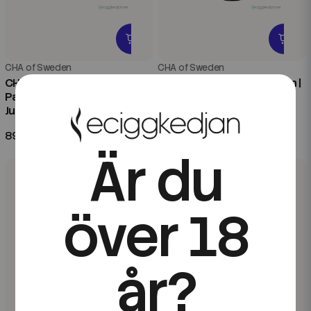
CHA of Sweden
CHA of Sweden
CHA of Sweden Ice Edition |
CHA of Sweden Ice Edition |
Passion Fruit Ice | 10ml E-
Blueberry Raspberry Ice |
Juice
20ml Aroma Longfill
89 kr
99 kr
Är du
över 18
år?