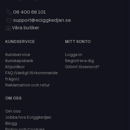
08 400 66 101
support@eciggkedjan.se
Våra butiker
KUNDSERVICE
MITT KONTO
Kundservice
Logga in
Kunskapsbank
Registrera dig
Köpvillkor
Glömt lösenord?
FAQ (Vanligt förkommande
frågor)
Reklamation och retur
OM OSS
Om oss
Jobba hos Eciggkedjan
Blogg
Policy och Cookies