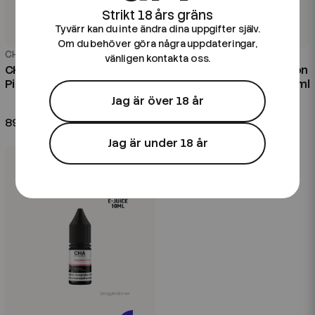
Tyvärr kan du inte ändra dina uppgifter själv.
Om du behöver göra några uppdateringar,
CHA of Sweden
CHA of Sweden
vänligen kontakta oss.
CHA of Sweden Ice Edition |
CHA of Sweden Fruit Edition
Pineapple Ice | 10ml E-Juice
| Blueberry Raspberry | 20ml
Aroma Longfill
Jag är över 18 år
89 kr
99 kr
Jag är under 18 år