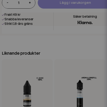
-
+
Lägg i varukorgen
Frakt 49 kr
Snabba leveranser
Strikt 18-års gräns
Liknande produkter