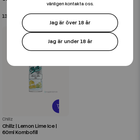
vänligen kontakta oss.
Kombofill
139 kr
139 kr
Jag är över 18 år
Jag är under 18 år
Chillz
Chillz | Lemon Lime Ice |
60ml Kombofill