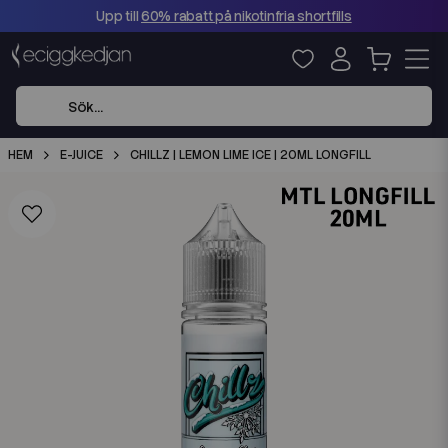
Upp till
60% rabatt på nikotinfria shortfills
HEM
E-JUICE
CHILLZ | LEMON LIME ICE | 20ML LONGFILL