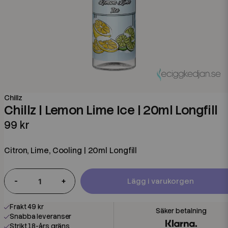
Chillz
Chillz | Lemon Lime Ice | 20ml Longfill
99 kr
Citron, Lime, Cooling | 20ml Longfill
-
+
Lägg i varukorgen
Frakt 49 kr
Snabba leveranser
Strikt 18-års gräns