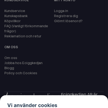
KUNDSERVICE
MITT KONTO
Kundservice
Logga in
Kunskapsbank
Registrera dig
Köpvillkor
Glömt lösenord?
FAQ (Vanligt förkommande
frågor)
Reklamation och retur
OM OSS
Om oss
Jobba hos Eciggkedjan
Blogg
Policy och Cookies
Eciggkedjan AB är
Sveriges ledande
Vi använder cookies
leverantör av ecigg