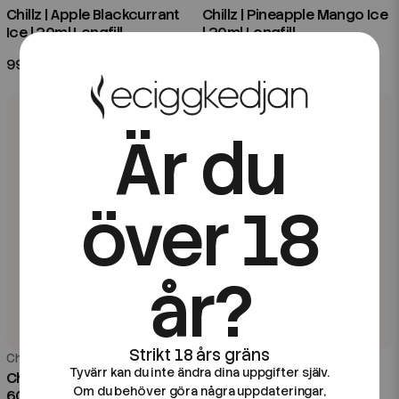
Chillz | Apple Blackcurrant
Chillz | Pineapple Mango Ice
Ice | 20ml Longfill
| 20ml Longfill
99 kr
99 kr
Är du
över 18
år?
Chillz
Chillz
Tyvärr kan du inte ändra dina uppgifter själv.
Chillz | Peach Guava Ice |
Chillz | Passionfruit
Om du behöver göra några uppdateringar,
60ml Kombofill
Nectarine Ice | 60ml