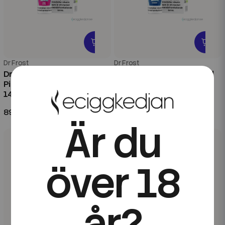
Dr Frost
Dr Frost
Dr Frost Polar Ice Nic Salt |
Dr Frost Polar Ice Nic Salt |
Pink Soda | 10ml E-Juice |
Iceberg | 10ml E-Juice |
14,5mg Saltnikotin
14,5mg Saltnikotin
89 kr
89 kr
Är du
över 18
år?