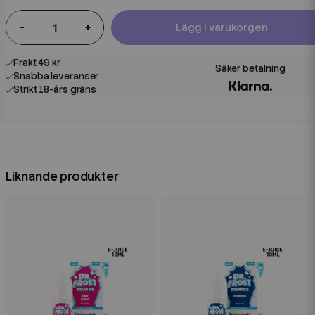
-
+
Lägg i varukorgen
Frakt 49 kr
Snabba leveranser
Strikt 18-års gräns
Liknande produkter