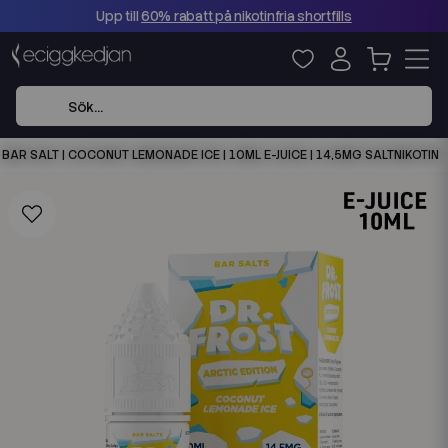
Upp till
60% rabatt på nikotinfria shortfills
BAR SALT | COCONUT LEMONADE ICE | 10ML E-JUICE | 14,5MG SALTNIKOTIN