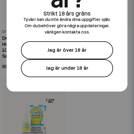
Tyvärr kan du inte ändra dina uppgifter själv.
Om du behöver göra några uppdateringar,
Dr Frost
Dr Frost
vänligen kontakta oss.
Dr Frost Polar Ice Nic Salt |
Dr Frost Polar Ice Nic Salt |
Honeydew Blackcurrant |
Mixed Fruit | 10ml E-Juice |
10ml E-Juice | 14,5mg
14,5mg Saltnikotin
Jag är över 18 år
Saltnikotin
89 kr
89 kr
Jag är under 18 år