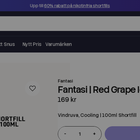
Upp till
60% rabatt på nikotinfria shortfills
tt Snus
Nytt Pris
Varumärken
Fantasi
Fantasi | Red Grape I
169 kr
Vindruva, Cooling | 100ml Shortfill
-
+