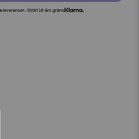
 leveranser
Strikt 18-års gräns