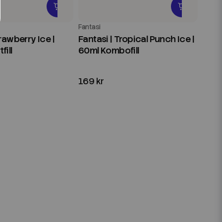
Fantasi
trawberry Ice |
Fantasi | Tropical Punch Ice |
fill
60ml Kombofill
169 kr