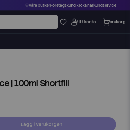
Våra butiker
Företagskund klicka här
Kundservice
ce | 100ml Shortfill
Lägg i varukorgen