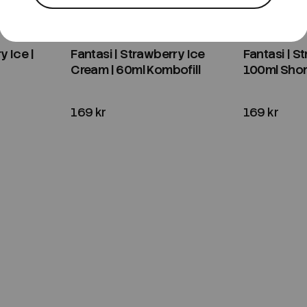
Fantasi
Fantasi
y Ice |
Fantasi | Strawberry Ice
Fantasi | S
Cream | 60ml Kombofill
100ml Short
169 kr
169 kr