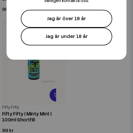
vänligen kontakta oss.
99 kr
99 kr
Jag är över 18 år
Jag är under 18 år
Fifty Fifty
Fifty Fifty | Minty Mint |
100ml Shortfill
99 kr