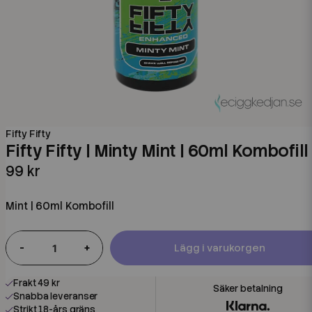
Fifty Fifty
Fifty Fifty | Minty Mint | 60ml Kombofill
99 kr
Mint | 60ml Kombofill
-
+
Lägg i varukorgen
Frakt 49 kr
Snabba leveranser
Strikt 18-års gräns