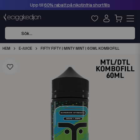
Upp till
60% rabatt på nikotinfria shortfills
HEM
E-JUICE
FIFTY FIFTY | MINTY MINT | 60ML KOMBOFILL