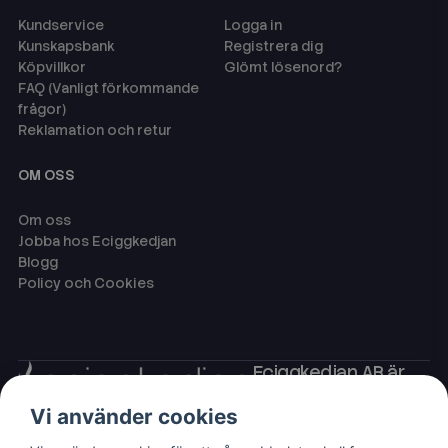
Kundservice
Logga in
Kunskapsbank
Registrera dig
Köpvillkor
Glömt lösenord?
FAQ (Vanligt förkommande
frågor)
Reklamation och retur
OM OSS
Om oss
Jobba hos Eciggkedjan
Blogg
Policy och Cookies
Eciggkedjan AB är
Sveriges ledande
Vi använder cookies
leverantör av ecigg
som engångsvape,