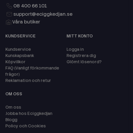
08 400 66 101
support@eciggkedjan.se
Våra butiker
KUNDSERVICE
MITT KONTO
Kundservice
Logga in
Kunskapsbank
Registrera dig
Köpvillkor
Glömt lösenord?
FAQ (Vanligt förkommande
frågor)
Reklamation och retur
OM OSS
Om oss
Jobba hos Eciggkedjan
Blogg
Policy och Cookies