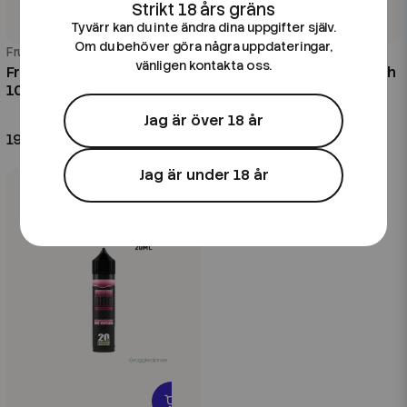
Tyvärr kan du inte ändra dina uppgifter själv.
Om du behöver göra några uppdateringar,
Frunk
Frunk
vänligen kontakta oss.
Frunk Bar | Tropical Fruits |
Frunk Bar | Pineapple Peach
100ml Shortfill
Mango | 20ml Longfill
0 mg/ml
20 ml
30VG/70PG
Jag är över 18 år
199 kr
139 kr
Jag är under 18 år