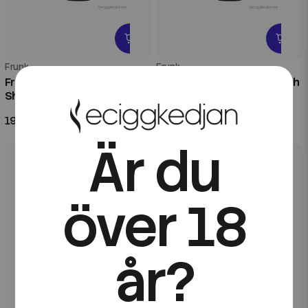
Frunk
Frunk
Frunk Bar | Liquorice | 100ml
Frunk Bar | Pineapple Peach
Shortfill
Mango | 60ml Kombofill
199 kr
199 kr
Är du
över 18
år?