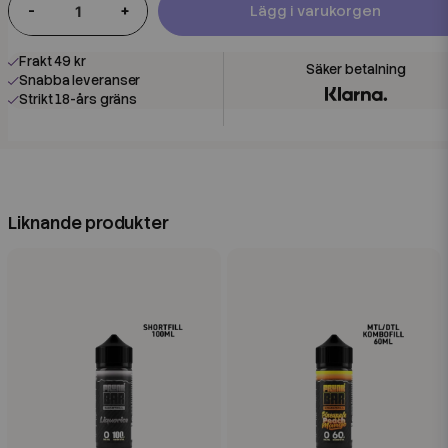
-
+
Lägg i varukorgen
Frakt 49 kr
Snabba leveranser
Strikt 18-års gräns
Liknande produkter