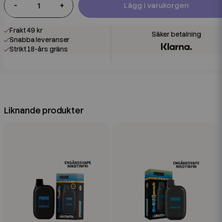
-
+
Lägg i varukorgen
Frakt 49 kr
Snabba leveranser
Strikt 18-års gräns
Liknande produkter