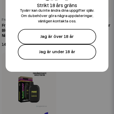
Tyvärr kan du inte ändra dina uppgifter själv.
Om du behöver göra några uppdateringar,
Frunk
Frunk
vänligen kontakta oss.
Frunk Bar Cube ZERO |
Frunk Bar Cube ZERO | Sour
Blueberry Bubblegum |
Blueberries | Nikotinfri
Nikotinfri Engångsvape
Engångsvape
Jag är över 18 år
149 kr
149 kr
Jag är under 18 år