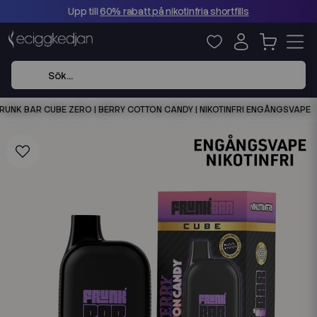
Upp till
60% rabatt på nikotinfria shortfills
RUNK BAR CUBE ZERO | BERRY COTTON CANDY | NIKOTINFRI ENGÅNGSVAPE