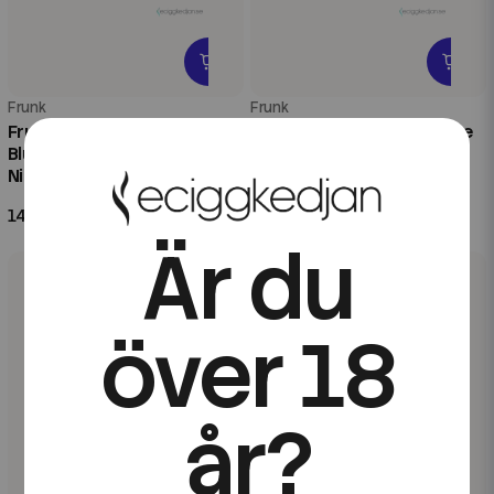
Frunk
Frunk
Frunk Bar Cube ZERO |
Frunk Bar Cube ZERO | Blue
Blueberry Peach Ice |
Razz Lemonade | Nikotinfri
Nikotinfri Engångsvape
Engångsvape
149 kr
149 kr
Är du
över 18
år?