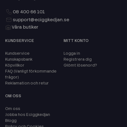
08 400 66 101
support@eciggkedjan.se
Våra butiker
KUNDSERVICE
MITT KONTO
Kundservice
Logga in
Kunskapsbank
Registrera dig
Köpvillkor
Glömt lösenord?
FAQ (Vanligt förkommande
frågor)
Reklamation och retur
OM OSS
Om oss
Jobba hos Eciggkedjan
Blogg
Policy och Cookies