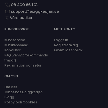
08 400 66 101
support@eciggkedjan.se
Våra butiker
KUNDSERVICE
MITT KONTO
Kundservice
Logga in
Kunskapsbank
Registrera dig
Köpvillkor
Glömt lösenord?
FAQ (Vanligt förkommande
frågor)
Reklamation och retur
OM OSS
Om oss
Jobba hos Eciggkedjan
Blogg
Policy och Cookies