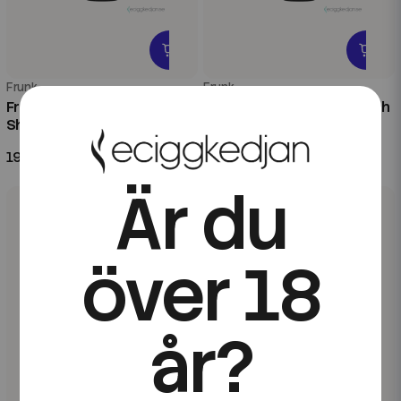
Frunk
Frunk
Frunk Bar | Liquorice | 100ml
Frunk Bar | Pineapple Peach
Shortfill
Mango | 60ml Kombofill
199 kr
199 kr
Är du
över 18
år?