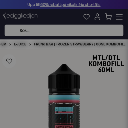
Upp till
60% rabatt på nikotinfria shortfills
HEM
E-JUICE
FRUNK BAR | FROZEN STRAWBERRY | 60ML KOMBOFILL