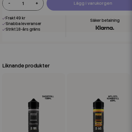
-
+
Lägg i varukorgen
Frakt 49 kr
Snabba leveranser
Strikt 18-års gräns
Liknande produkter