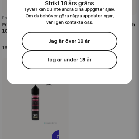
Tyvärr kan du inte ändra dina uppgifter själv.
Om du behöver göra några uppdateringar,
Frunk
Frunk
vänligen kontakta oss.
Frunk Bar | Tropical Fruits |
Frunk Bar | Pineapple Peach
100ml Shortfill
Mango | 20ml Longfill
0 mg/ml
20 ml
30VG/70PG
Jag är över 18 år
199 kr
139 kr
Jag är under 18 år