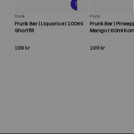
Frunk
Frunk
Frunk Bar | Liquorice | 100ml
Frunk Bar | Pinea
Shortfill
Mango | 60ml Kom
199 kr
199 kr