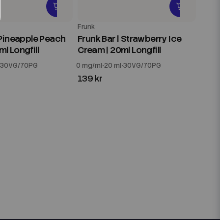
Frunk
 Pineapple Peach
Frunk Bar | Strawberry Ice
l Longfill
Cream | 20ml Longfill
30VG/70PG
0 mg/ml
20 ml
30VG/70PG
139 kr