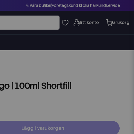
Våra butiker
Företagskund klicka här
Kundservice
go | 100ml Shortfill
Lägg i varukorgen