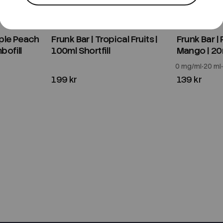
Frunk
Frunk
pple Peach
Frunk Bar | Tropical Fruits |
Frunk Bar |
bofill
100ml Shortfill
Mango | 20m
0 mg/ml
20 ml
199 kr
139 kr