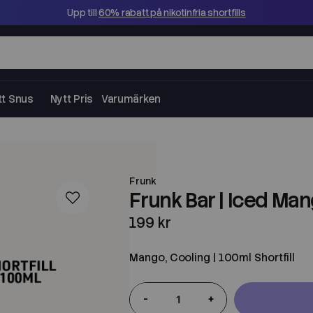
Upp till
60% rabatt på nikotinfria shortfills
tt Snus
Nytt Pris
Varumärken
Frunk
Frunk Bar | Iced Man
199 kr
Mango, Cooling | 100ml Shortfill
-
+