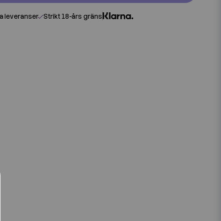
 leveranser
Strikt 18-års gräns