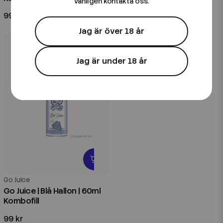
vänligen kontakta oss.
99 kr
79 kr
Jag är över 18 år
Jag är under 18 år
Go Juice
Go Juice | Blå Hallon | 60ml
Kombofill
99 kr