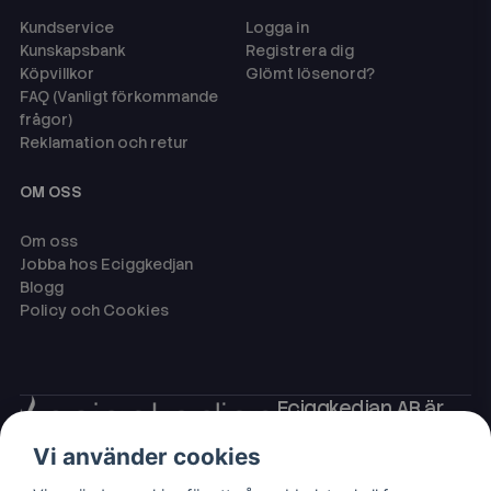
Kundservice
Logga in
Kunskapsbank
Registrera dig
Köpvillkor
Glömt lösenord?
FAQ (Vanligt förkommande
frågor)
Reklamation och retur
OM OSS
Om oss
Jobba hos Eciggkedjan
Blogg
Policy och Cookies
Eciggkedjan AB är
Sveriges ledande
Vi använder cookies
leverantör av ecigg
som engångsvape,