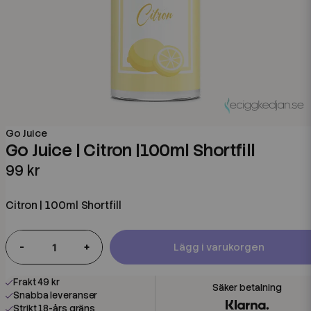
Go Juice
Go Juice | Citron |100ml Shortfill
99 kr
Citron | 100ml Shortfill
-
+
Lägg i varukorgen
Frakt 49 kr
Snabba leveranser
Strikt 18-års gräns