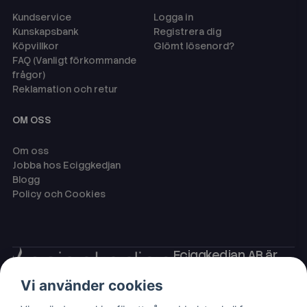
Kundservice
Logga in
Kunskapsbank
Registrera dig
Köpvillkor
Glömt lösenord?
FAQ (Vanligt förkommande
frågor)
Reklamation och retur
OM OSS
Om oss
Jobba hos Eciggkedjan
Blogg
Policy och Cookies
Eciggkedjan AB är
Sveriges ledande
Vi använder cookies
leverantör av ecigg
som engångsvape,