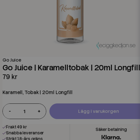
Go Juice
Go Juice | Karamelltobak | 20ml Longfill
79 kr
Karamell, Tobak | 20ml Longfill
-
+
Lägg i varukorgen
Frakt 49 kr
Snabba leveranser
Strikt 18-års gräns