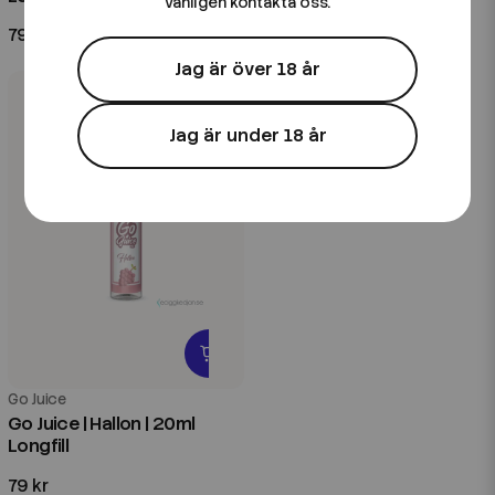
vänligen kontakta oss.
79 kr
99 kr
Jag är över 18 år
Jag är under 18 år
Go Juice
Go Juice | Hallon | 20ml
Longfill
79 kr