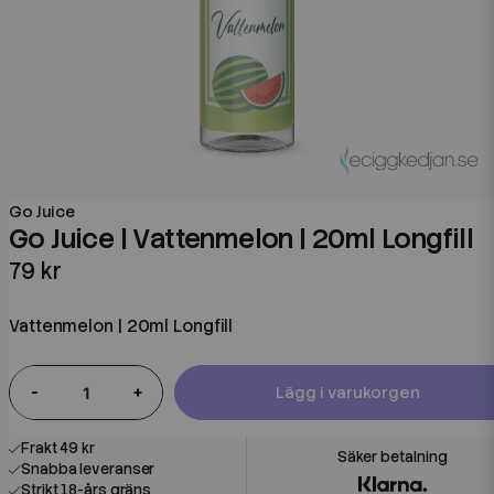
Go Juice
Go Juice | Vattenmelon | 20ml Longfill
79 kr
Vattenmelon | 20ml Longfill
-
+
Lägg i varukorgen
Frakt 49 kr
Snabba leveranser
Strikt 18-års gräns