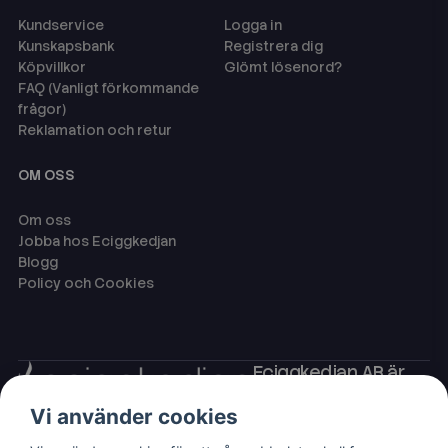
Kundservice
Logga in
Kunskapsbank
Registrera dig
Köpvillkor
Glömt lösenord?
FAQ (Vanligt förkommande
frågor)
Reklamation och retur
OM OSS
Om oss
Jobba hos Eciggkedjan
Blogg
Policy och Cookies
Eciggkedjan AB är
Sveriges ledande
Vi använder cookies
leverantör av ecigg
som engångsvape,