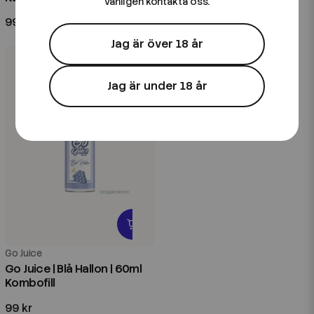
vänligen kontakta oss.
99 kr
79 kr
Jag är över 18 år
Jag är under 18 år
Go Juice
Go Juice | Blå Hallon | 60ml
Kombofill
99 kr