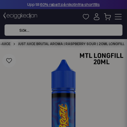
Upp till
60% rabatt på nikotinfria shortfills
E-JUICE
JUST JUICE BRUTAL AROMA | RASPBERRY SOUR | 20ML LONGFILL