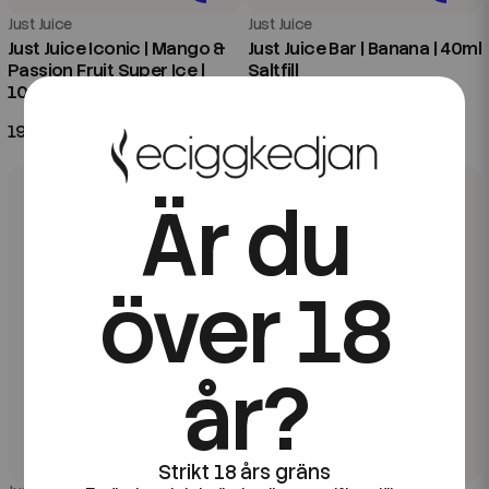
Just Juice
Just Juice
Just Juice Iconic | Mango &
Just Juice Bar | Banana | 40ml
Passion Fruit Super Ice |
Saltfill
100ml Shortfill
199 kr
169 kr
Är du
över 18
år?