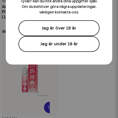
Just Juice
Just Juice
Tyvärr kan du inte ändra dina uppgifter själv.
Just Juice Exotic Fruits |
Just Juice Exotic Fruits |
Om du behöver göra några uppdateringar,
Pineapple Papaya Coconut
Cheriomoya Grapefruit &
vänligen kontakta oss.
| 10ml E-Juice
Berries Super Ice | 100ml
Shortfill
Jag är över 18 år
49 kr
199 kr
Jag är under 18 år