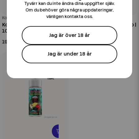
Tyvärr kan du inte ändra dina uppgifter själv.
Om du behöver göra några uppdateringar,
vänligen kontakta oss.
Koyuki
Koyuki
Koyuki Soda Sparkle | Yoshi |
Koyuki Salts Royal | Kamino |
100ml Shortfill
10ml E-Juice
Jag är över 18 år
199 kr
89 kr
Jag är under 18 år