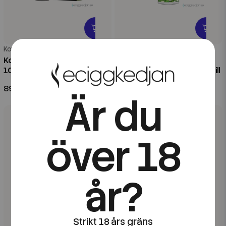
Koyuki
Koyuki
Koyuki Salts Royal | Tomi |
Koyuki Soda Sparkle |
10ml E-Juice
Midsummer | 100ml Shortfill
89 kr
199 kr
Är du
över 18
år?