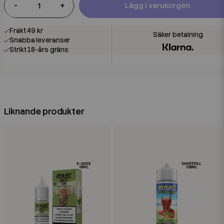
-
+
Lägg i varukorgen
Frakt 49 kr
Snabba leveranser
Strikt 18-års gräns
Liknande produkter