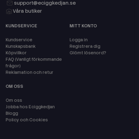
support@eciggkedjan.se
Våra butiker
KUNDSERVICE
MITT KONTO
Kundservice
Logga in
Kunskapsbank
Registrera dig
Köpvillkor
Glömt lösenord?
FAQ (Vanligt förkommande
frågor)
Reklamation och retur
OM OSS
Om oss
Jobba hos Eciggkedjan
Blogg
Policy och Cookies