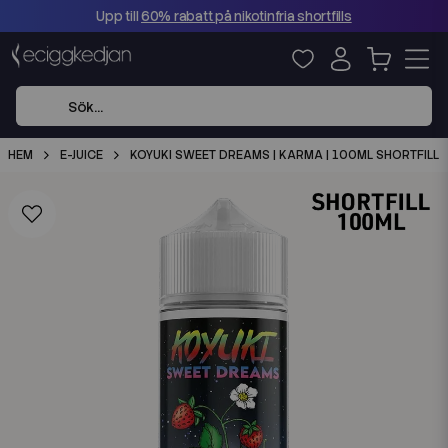
Upp till
60% rabatt på nikotinfria shortfills
HEM
E-JUICE
KOYUKI SWEET DREAMS | KARMA | 100ML SHORTFILL