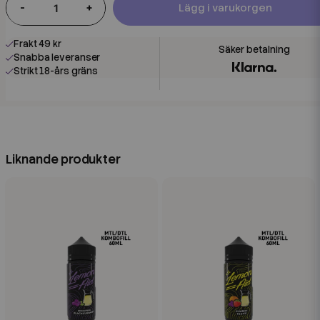
-
+
Lägg i varukorgen
Frakt 49 kr
Snabba leveranser
Strikt 18-års gräns
Liknande produkter