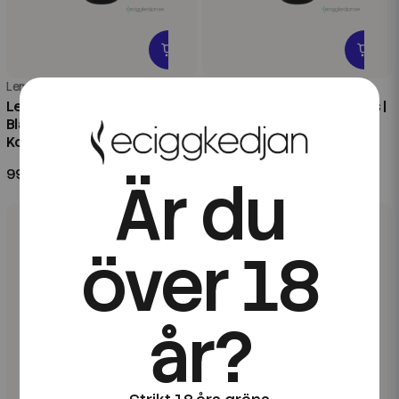
Lemon Aid
Lemon Aid
Lemon Aid | Original
Lemon Aid | Summer Fruits |
Blackcurrant | 60ml
60ml Kombofill
Kombofill
99 kr
99 kr
Är du
över 18
år?