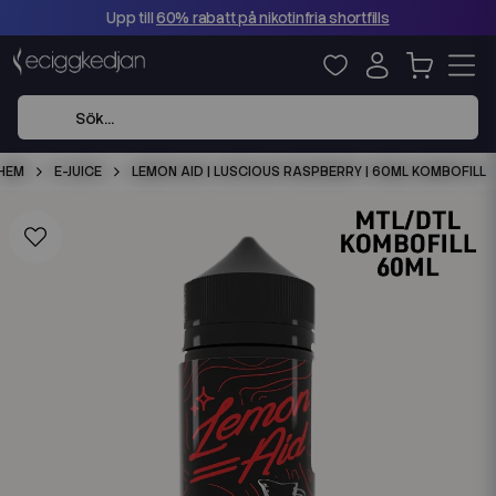
Upp till
60% rabatt på nikotinfria shortfills
HEM
E-JUICE
LEMON AID | LUSCIOUS RASPBERRY | 60ML KOMBOFILL