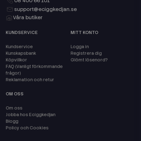
08 400 66 101
support@eciggkedjan.se
Våra butiker
KUNDSERVICE
MITT KONTO
Kundservice
Logga in
Kunskapsbank
Registrera dig
Köpvillkor
Glömt lösenord?
FAQ (Vanligt förkommande
frågor)
Reklamation och retur
OM OSS
Om oss
Jobba hos Eciggkedjan
Blogg
Policy och Cookies