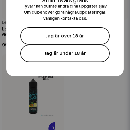
Tyvärr kan du inte ändra dina uppgifter själv.
Om du behöver göra några uppdateringar,
vänligen kontakta oss.
Lemon Aid
Lemon Aid
Lemon Aid | Pink Lemonade |
Lemon Aid | Tropical
60ml Kombofill
Paradise | 60ml Kombofill
Jag är över 18 år
99 kr
99 kr
Jag är under 18 år