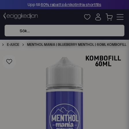
Upp till
60% rabatt på nikotinfria shortfills
E-JUICE
MENTHOL MANIA | BLUEBERRY MENTHOL | 60ML KOMBOFILL