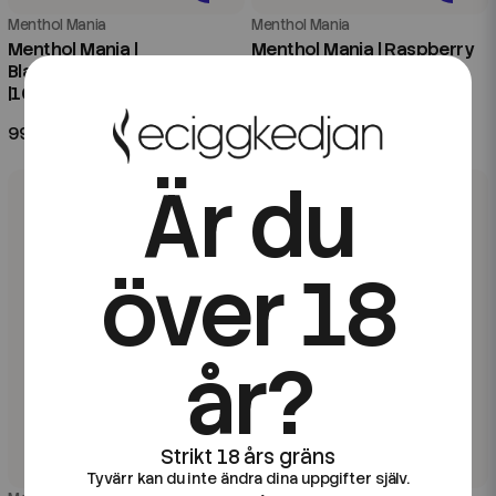
Menthol Mania
Menthol Mania
Menthol Mania |
Menthol Mania | Raspberry
Blackcurrant Menthol
Menthol | 20ml Longfill
|100ml Shortfill
99 kr
79 kr
Är du
över 18
år?
Tyvärr kan du inte ändra dina uppgifter själv.