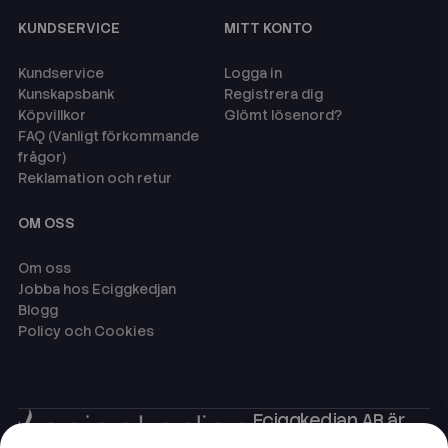
KUNDSERVICE
MITT KONTO
Kundservice
Logga in
Kunskapsbank
Registrera dig
Köpvillkor
Glömt lösenord?
FAQ (Vanligt förkommande
frågor)
Reklamation och retur
OM OSS
Om oss
Jobba hos Eciggkedjan
Blogg
Policy och Cookies
Eciggkedjan AB är
Sveriges ledande