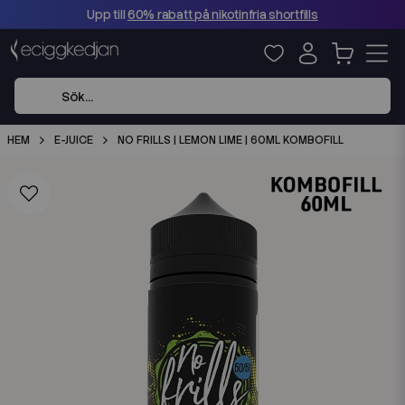
Upp till
60% rabatt på nikotinfria shortfills
HEM
E-JUICE
NO FRILLS | LEMON LIME | 60ML KOMBOFILL