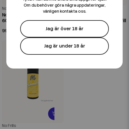
Om du behöver göra några uppdateringar,
No Frills
No Frills
vänligen kontakta oss.
No Frills | Slushed Green |
No Frills | Slushed
60ml Kombofill
Bubblegum | 60ml Kombofill
Jag är över 18 år
99 kr
99 kr
Jag är under 18 år
No Frills