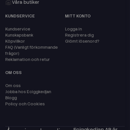
Våra butiker
KUNDSERVICE
MITT KONTO
Kundservice
Logga in
Kunskapsbank
Registrera dig
Köpvillkor
Glömt lösenord?
FAQ (Vanligt förkommande
frågor)
Reklamation och retur
OM OSS
Om oss
Jobba hos Eciggkedjan
Blogg
Policy och Cookies
Eciggkedjan AB är