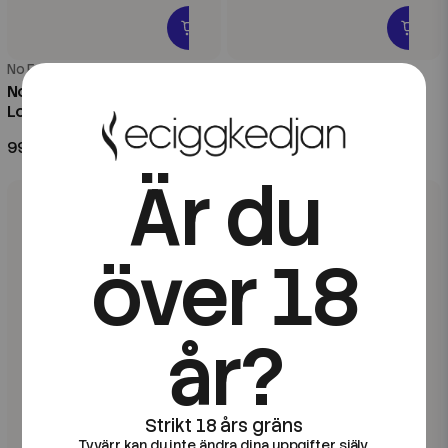
No Frills
No Frills
No Frills | Red Affair | 20ml
No Frills | Menthol | 20ml
Longfill
Longfill
99 kr
99 kr
Är du
över 18
år?
Tyvärr kan du inte ändra dina uppgifter själv.