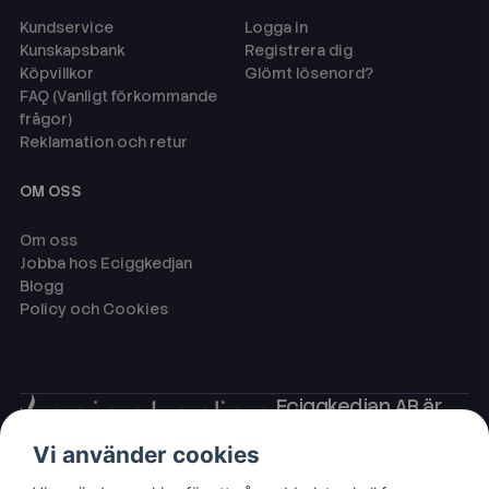
Kundservice
Logga in
Kunskapsbank
Registrera dig
Köpvillkor
Glömt lösenord?
FAQ (Vanligt förkommande
frågor)
Reklamation och retur
OM OSS
Om oss
Jobba hos Eciggkedjan
Blogg
Policy och Cookies
Eciggkedjan AB är
Sveriges ledande
Vi använder cookies
leverantör av ecigg
som engångsvape,