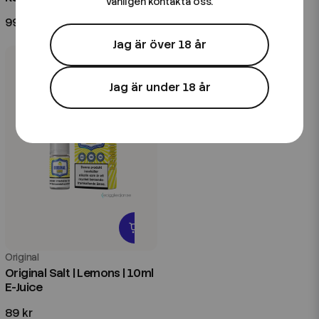
vänligen kontakta oss.
99 kr
99 kr
Jag är över 18 år
Jag är under 18 år
Original
Original Salt | Lemons | 10ml
E-Juice
89 kr