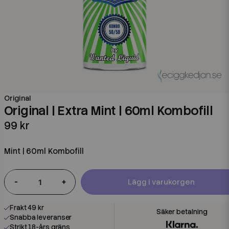
Original
Original | Extra Mint | 60ml Kombofill
99 kr
Mint | 60ml Kombofill
-
+
Lägg i varukorgen
Frakt 49 kr
Snabba leveranser
Strikt 18-års gräns